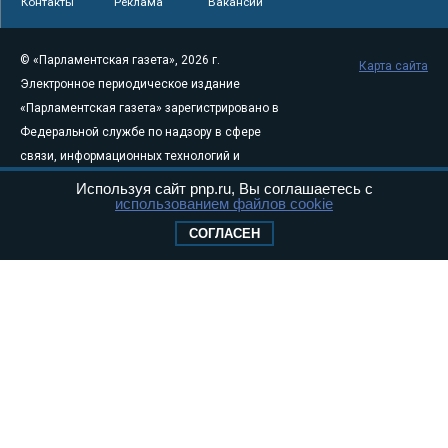
Контакты
Реклама
Вакансии
© «Парламентская газета», 2026 г.
Карта сайта
Электронное периодическое издание
«Парламентская газета» зарегистрировано в
Федеральной службе по надзору в сфере
связи, информационных технологий и
массовых коммуникаций (Роскомнадзор) 05
Используя сайт pnp.ru, Вы соглашаетесь с
использованием файлов cookie
августа 2011 года. 18+
Свидетельство о регистрации Эл № ФС77-
СОГЛАСЕН
46097
Учредитель — АНО «Парламентская газета»
Исполняющий обязанности главного
редактора — Абдуллаев М.Р.
Тел.: +7 (495) 637–69–79 E-mail:
pg@pnp.ru
«Парламентская газета» - официальное еженедельное издание
Федерального Собрания РФ. Издается с 1997 года. Учредители
газеты - Государственная Дума и Совет Федерации РФ. Официальный
публикатор федеральных конституционных законов, федеральных