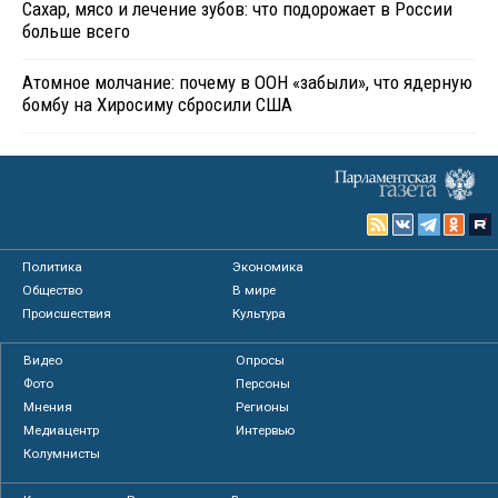
Сахар, мясо и лечение зубов: что подорожает в России
больше всего
Атомное молчание: почему в ООН «забыли», что ядерную
бомбу на Хиросиму сбросили США
Политика
Экономика
Общество
В мире
Происшествия
Культура
Видео
Опросы
Фото
Персоны
Мнения
Регионы
Медиацентр
Интервью
Колумнисты