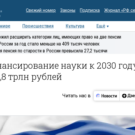
Свежий номер
Законы
Подписка
Журнал «РФ с
ия
и
 мире
Происшествия
Культура
Ещё
Медиацентр
Интервью
Колумнисты
Делова
жил расширить категории лиц, имеющих право на две пенсии
эксперт
России за год стало меньше на 409 тысяч человек
я пенсия по старости в России превысила 27,2 тысячи
ансирование науки к 2030 год
,8 трлн рублей
Читать нас в