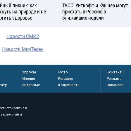
йный пикник: как
ТАСС: Уиткофф и Кушнер могут
хнуть на природе и не
приехать в Россию в
ртить здоровье
ближайшие недели
Новости СМИ2
Новости МирТесен
Опросы
Фото
Контакты
ы
Мнения
Регионы
Реклама
ентр
Интервью
Колумнисты
Вакансии
регистрировано в
 технологий и
8+