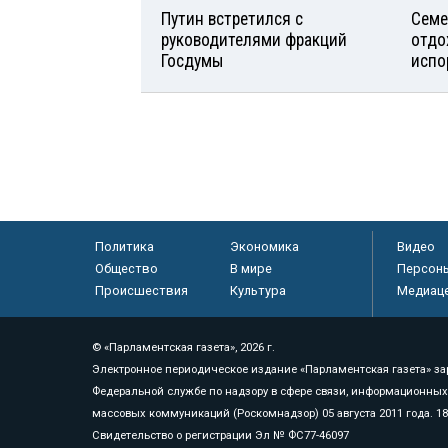
Путин встретился с
Семе
руководителями фракций
отдо
Госдумы
испо
Политика
Экономика
Видео
Общество
В мире
Персон
Происшествия
Культура
Медиац
© «Парламентская газета», 2026 г.
Электронное периодическое издание «Парламентская газета» за
Федеральной службе по надзору в сфере связи, информационных
массовых коммуникаций (Роскомнадзор) 05 августа 2011 года. 1
Свидетельство о регистрации Эл № ФС77-46097