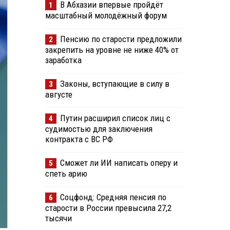
В Абхазии впервые пройдёт
1
масштабный молодёжный форум
Пенсию по старости предложили
2
закрепить на уровне не ниже 40% от
заработка
Законы, вступающие в силу в
3
августе
Путин расширил список лиц с
4
судимостью для заключения
контракта с ВС РФ
Сможет ли ИИ написать оперу и
5
спеть арию
Соцфонд: Средняя пенсия по
6
старости в России превысила 27,2
тысячи