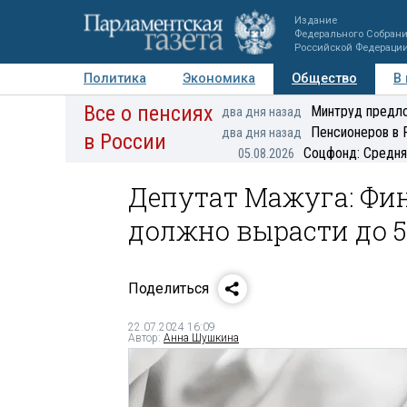
Издание
Федерального Собран
Российской Федераци
Политика
Экономика
Общество
В
Все о пенсиях
Фото
Авторы
Персоны
Мнения
Регионы
Минтруд предло
два дня назад
Пенсионеров в 
два дня назад
в России
Соцфонд: Средня
05.08.2026
Депутат Мажуга: Фин
должно вырасти до 5
Поделиться
22.07.2024 16:09
Автор:
Анна Шушкина