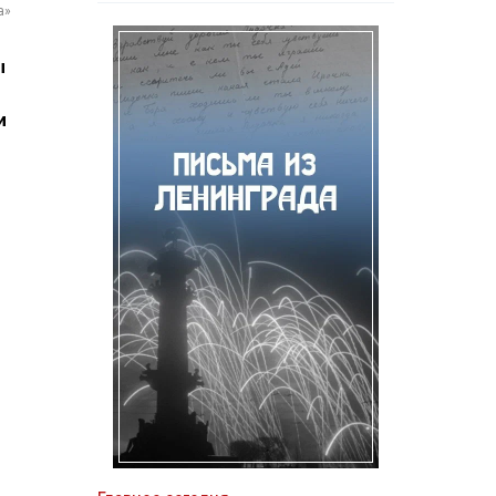
а»
ы
и