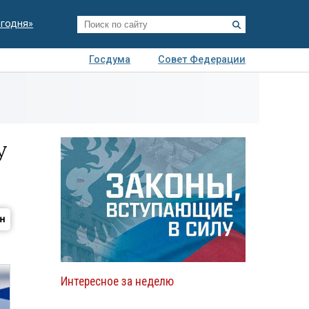
егодня»
Госдума
Совет Федерации
я
Авто
Недвижимость
Технологии
иза
у
Интересное за неделю