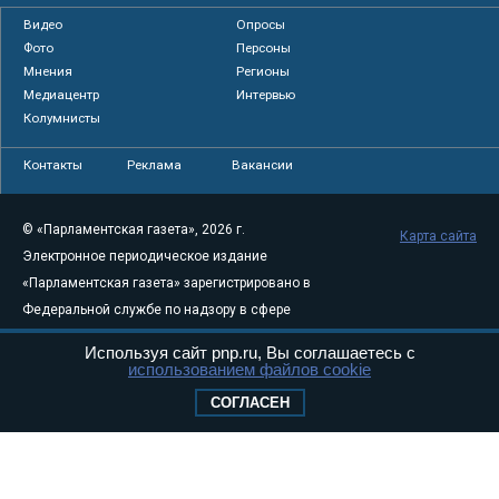
Видео
Опросы
Фото
Персоны
Мнения
Регионы
Медиацентр
Интервью
Колумнисты
Контакты
Реклама
Вакансии
© «Парламентская газета», 2026 г.
Карта сайта
Электронное периодическое издание
«Парламентская газета» зарегистрировано в
Федеральной службе по надзору в сфере
связи, информационных технологий и
Используя сайт pnp.ru, Вы соглашаетесь с
массовых коммуникаций (Роскомнадзор) 05
использованием файлов cookie
августа 2011 года. 18+
СОГЛАСЕН
Свидетельство о регистрации Эл № ФС77-
46097
Учредитель — АНО «Парламентская газета»
Исполняющий обязанности главного