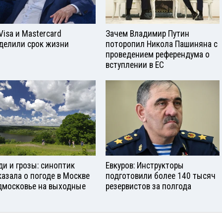
Visа и Mastercard
Зачем Владимир Путин
делили срок жизни
поторопил Никола Пашиняна с
проведением референдума о
вступлении в ЕС
и и грозы: синоптик
Евкуров: Инструкторы
казала о погоде в Москве
подготовили более 140 тысяч
дмосковье на выходные
резервистов за полгода