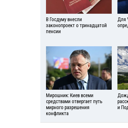
В Госдуму внесли
Для 
законопроект о тринадцатой
опре
пенсии
Мирошник: Киев всеми
Дожд
средствами отвергает путь
расс
мирного разрешения
и По
конфликта