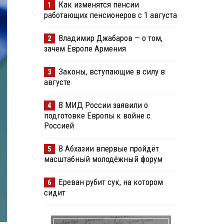
Как изменятся пенсии
1
работающих пенсионеров с 1 августа
Владимир Джабаров — о том,
2
зачем Европе Армения
Законы, вступающие в силу в
3
августе
В МИД России заявили о
4
подготовке Европы к войне с
Россией
В Абхазии впервые пройдёт
5
масштабный молодёжный форум
Ереван рубит сук, на котором
6
сидит