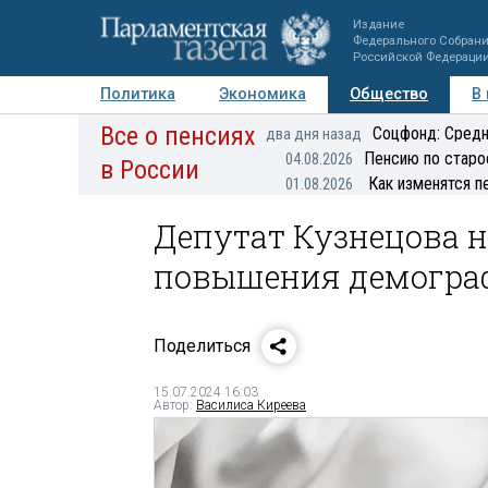
Издание
Федерального Собран
Российской Федераци
Политика
Экономика
Общество
В
Все о пенсиях
Фото
Авторы
Персоны
Мнения
Регионы
Соцфонд: Средн
два дня назад
Пенсию по старо
04.08.2026
в России
Как изменятся п
01.08.2026
Депутат Кузнецова н
повышения демогра
Поделиться
15.07.2024 16:03
Автор:
Василиса Киреева