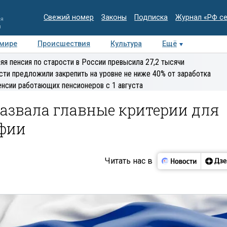
Свежий номер
Законы
Подписка
Журнал «РФ с
ия
и
 мире
Происшествия
Культура
Ещё
Медиацентр
Интервью
Колумнисты
Делова
яя пенсия по старости в России превысила 27,2 тысячи
эксперт
сти предложили закрепить на уровне не ниже 40% от заработка
енсии работающих пенсионеров с 1 августа
азвала главные критерии для
фии
Читать нас в