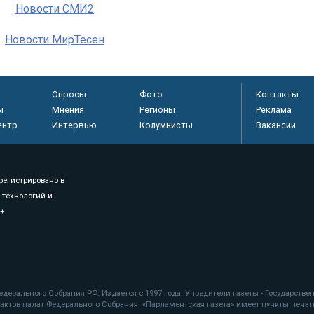
Новости СМИ2
Новости МирТесен
Опросы
Фото
Контакты
ы
Мнения
Регионы
Реклама
ентр
Интервью
Колумнисты
Вакансии
регистрировано в
 технологий и
8+
.
дерального Собрания РФ. Издается с 1997 года. Учредители газеты - Государств
ктов палат Федерального Собрания. «Парламентская газета» имеет пункты печати