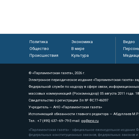
Политика
Экономика
Видео
Общество
В мире
Персон
Происшествия
Культура
Медиац
© «Парламентская газета», 2026 г.
Электронное периодическое издание «Парламентская газета» за
Федеральной службе по надзору в сфере связи, информационных
массовых коммуникаций (Роскомнадзор) 05 августа 2011 года. 1
Свидетельство о регистрации Эл № ФС77-46097
Учредитель — АНО «Парламентская газета»
Исполняющий обязанности главного редактора — Абдуллаев М.Р
Тел.: +7 (495) 637–69–79 E-mail:
pg@pnp.ru
«Парламентская газета» - официальное еженедельное издание Фе
федеральных конституционных законов, федеральных законов и а