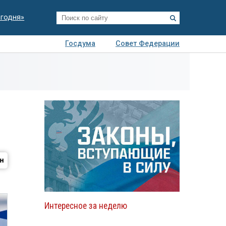
егодня»
Госдума
Совет Федерации
я
Авто
Недвижимость
Технологии
иза
Интересное за неделю