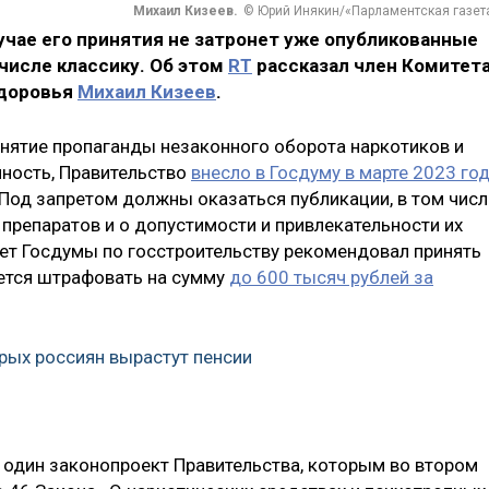
Михаил Кизеев.
© Юрий Инякин/«Парламентская газет
лучае его принятия не затронет уже опубликованные
числе классику. Об этом
RT
рассказал член Комитет
здоровья
Михаил Кизеев
.
нятие пропаганды незаконного оборота наркотиков и
нность, Правительство
внесло в Госдуму в марте 2023 го
 Под запретом должны оказаться публикации, в том числ
препаратов и о допустимости и привлекательности их
тет Госдумы по госстроительству рекомендовал принять
ется штрафовать на сумму
до 600 тысяч рублей за
орых россиян вырастут пенсии
 один законопроект Правительства, которым во втором