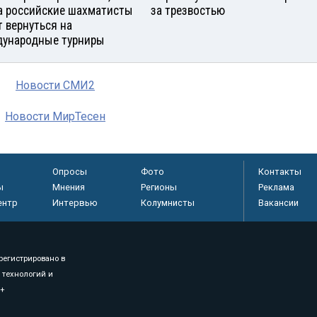
а российские шахматисты
за трезвостью
т вернуться на
ународные турниры
Новости СМИ2
Новости МирТесен
Опросы
Фото
Контакты
ы
Мнения
Регионы
Реклама
ентр
Интервью
Колумнисты
Вакансии
регистрировано в
 технологий и
8+