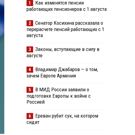
Как изменятся пенсии
1
работающих пенсионеров с 1 августа
Сенатор Косихина рассказала о
2
перерасчете пенсий работающих с 1
августа
Законы, вступающие в силу в
3
августе
Владимир Джабаров — о том,
4
зачем Европе Армения
В МИД России заявили о
5
подготовке Европы к войне с
Россией
Ереван рубит сук, на котором
6
сидит