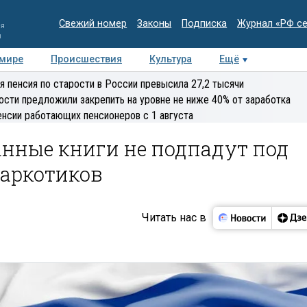
Свежий номер
Законы
Подписка
Журнал «РФ с
ия
и
 мире
Происшествия
Культура
Ещё
Медиацентр
Интервью
Колумнисты
Делова
я пенсия по старости в России превысила 27,2 тысячи
эксперт
ости предложили закрепить на уровне не ниже 40% от заработка
енсии работающих пенсионеров с 1 августа
анные книги не подпадут под
наркотиков
Читать нас в