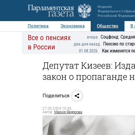
Издание
Федерального Собран
Российской Федераци
Политика
Экономика
Общество
В
Все о пенсиях
Фото
Авторы
Персоны
Мнения
Регионы
Соцфонд: Средня
вчера
Пенсию по стар
два дня назад
в России
Как изменятся п
01.08.2026
Депутат Кизеев: Изд
закон о пропаганде 
Поделиться
27.05.2024 15:45
Автор:
Мария Федорова