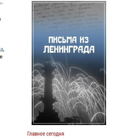
а»
а
да
,
е
Главное сегодня