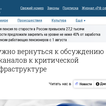
Свежий номер
Законы
Подписка
Журнал «РФ с
ия
и
 мире
Происшествия
Культура
Ещё
Медиацентр
Интервью
Колумнисты
Делова
я пенсия по старости в России превысила 27,2 тысячи
эксперт
ости предложили закрепить на уровне не ниже 40% от заработка
енсии работающих пенсионеров с 1 августа
Нужно вернуться к обсуждению
каналов к критической
фраструктуре
Читать нас в