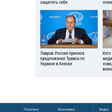
защитить себя
осен
Лавров: Россия приняла
Кого
предложения Трампа по
меди
Украине в Аляске
осви
воен
Политика
Экономика
Видео