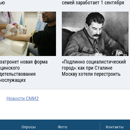
ью
семей заработает 1 сентября
 затронет новая форма
«Подлинно социалистический
цинского
город»: как при Сталине
детельствования
Москву хотели перестроить
нослужащих
Новости СМИ2
Опросы
Фото
Контакты