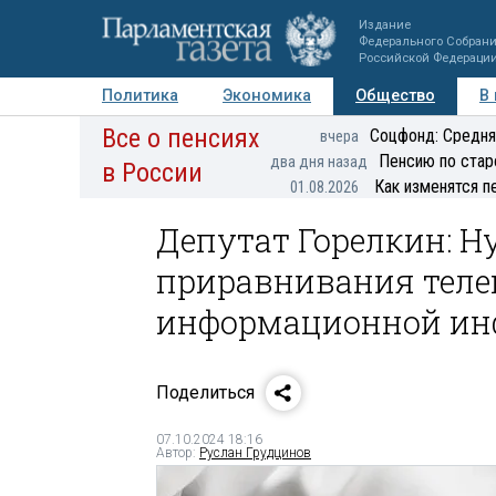
Издание
Федерального Собран
Российской Федераци
Политика
Экономика
Общество
В
Все о пенсиях
Фото
Авторы
Персоны
Мнения
Регионы
Соцфонд: Средня
вчера
Пенсию по стар
два дня назад
в России
Как изменятся п
01.08.2026
Депутат Горелкин: 
приравнивания теле
информационной ин
Поделиться
07.10.2024 18:16
Автор:
Руслан Грудцинов