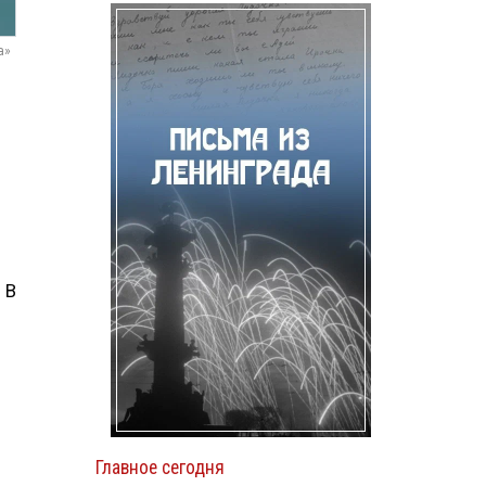
а»
 В
Главное сегодня