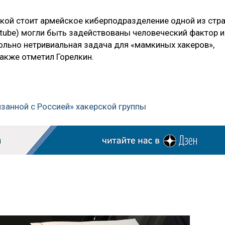
такой стоит армейское киберподразделение одной из стр
Rutube) могли быть задействованы человеческий фактор и
вольно нетривиальная задача для «мамкиных хакеров»,
акже отметил Горелкин.
язанной с Россией» хакерской группы