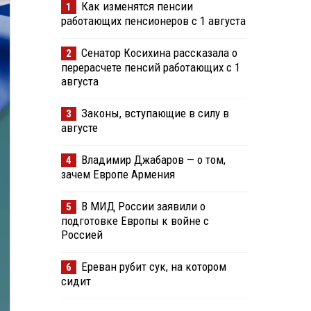
Как изменятся пенсии
1
работающих пенсионеров с 1 августа
Сенатор Косихина рассказала о
2
перерасчете пенсий работающих с 1
августа
Законы, вступающие в силу в
3
августе
Владимир Джабаров — о том,
4
зачем Европе Армения
В МИД России заявили о
5
подготовке Европы к войне с
Россией
Ереван рубит сук, на котором
6
сидит