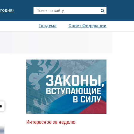
егодня»
Госдума
Совет Федерации
я
Авто
Недвижимость
Технологии
иза
Интересное за неделю