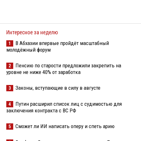
Интересное за неделю
В Абхазии впервые пройдёт масштабный
1
молодёжный форум
Пенсию по старости предложили закрепить на
2
уровне не ниже 40% от заработка
Законы, вступающие в силу в августе
3
Путин расширил список лиц с судимостью для
4
заключения контракта с ВС РФ
Сможет ли ИИ написать оперу и спеть арию
5