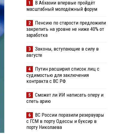
В Абхазии впервые пройдёт
1
масштабный молодёжный форум
Пенсию по старости предложили
2
закрепить на уровне не ниже 40% от
заработка
Законы, вступающие в силу в
3
августе
Путин расширил список лиц с
4
судимостью для заключения
контракта с ВС РФ
Сможет ли ИИ написать оперу и
5
спеть арию
ВС России поразили резервуары
6
с ГСМ в порту Одессы и буксир в
порту Николаева