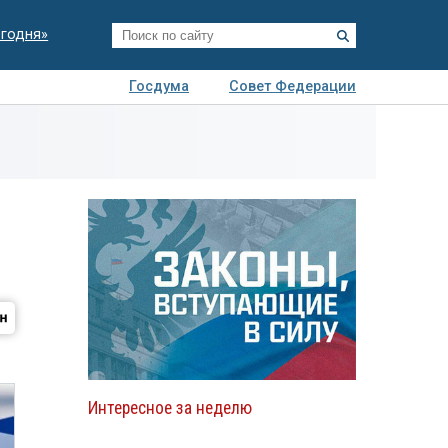
егодня»
Госдума
Совет Федерации
я
Авто
Недвижимость
Технологии
иза
Интересное за неделю