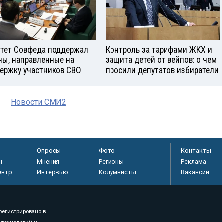
тет Совфеда поддержал
Контроль за тарифами ЖКХ и
ны, направленные на
защита детей от вейпов: о чем
ержку участников СВО
просили депутатов избиратели
Новости СМИ2
Опросы
Фото
Контакты
ы
Мнения
Регионы
Реклама
ентр
Интервью
Колумнисты
Вакансии
регистрировано в