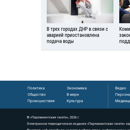
В трех городах ДНР в связи с
Коми
аварией приостановлена
зако
подача воды
подд
Политика
Экономика
Видео
Общество
В мире
Персон
Происшествия
Культура
Медиац
© «Парламентская газета», 2026 г.
Электронное периодическое издание «Парламентская газета» за