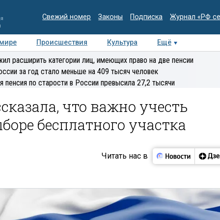
Свежий номер
Законы
Подписка
Журнал «РФ с
ия
и
 мире
Происшествия
Культура
Ещё
Медиацентр
Интервью
Колумнисты
Делова
ил расширить категории лиц, имеющих право на две пенсии
эксперт
оссии за год стало меньше на 409 тысяч человек
я пенсия по старости в России превысила 27,2 тысячи
сказала, что важно учесть
боре бесплатного участка
Читать нас в