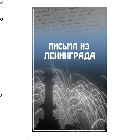
аб
по
о