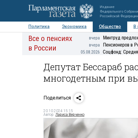
Издание
Федерального Собран
Российской Федераци
Политика
Экономика
Общество
В
Все о пенсиях
Фото
Авторы
Персоны
Мнения
Регионы
Минтруд предлож
вчера
Пенсионеров в Р
вчера
в России
Соцфонд: Средня
05.08.2026
Депутат Бессараб рас
многодетным при вы
Поделиться
20.10.2024 15:15
Автор:
Лариса Верченко