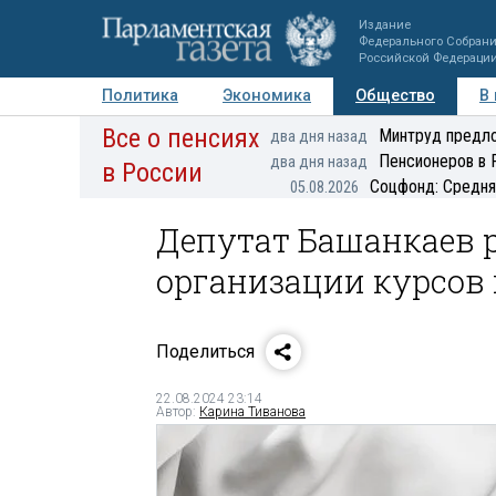
Издание
Федерального Собран
Российской Федераци
Политика
Экономика
Общество
В
Все о пенсиях
Фото
Авторы
Персоны
Мнения
Регионы
Минтруд предло
два дня назад
Пенсионеров в 
два дня назад
в России
Соцфонд: Средня
05.08.2026
Депутат Башанкаев р
организации курсов
Поделиться
22.08.2024 23:14
Автор:
Карина Тиванова