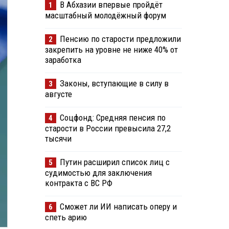
В Абхазии впервые пройдёт
1
масштабный молодёжный форум
Пенсию по старости предложили
2
закрепить на уровне не ниже 40% от
заработка
Законы, вступающие в силу в
3
августе
Соцфонд: Средняя пенсия по
4
старости в России превысила 27,2
тысячи
Путин расширил список лиц с
5
судимостью для заключения
контракта с ВС РФ
Сможет ли ИИ написать оперу и
6
спеть арию