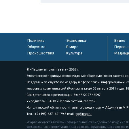
Политика
Экономика
Видео
Общество
В мире
Персон
Происшествия
Культура
Медиац
© «Парламентская газета», 2026 г.
Электронное периодическое издание «Парламентская газета» за
Федеральной службе по надзору в сфере связи, информационных
массовых коммуникаций (Роскомнадзор) 05 августа 2011 года. 1
Свидетельство о регистрации Эл № ФС77-46097
Учредитель — АНО «Парламентская газета»
Исполняющий обязанности главного редактора — Абдуллаев М.Р
Тел.: +7 (495) 637–69–79 E-mail:
pg@pnp.ru
«Парламентская газета» - официальное еженедельное издание Фе
федеральных конституционных законов, федеральных законов и а