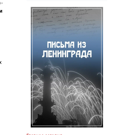
а»
и
х
.