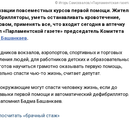
© Игорь Самохвалов/«Парламентская газет
изации повсеместных курсов первой помощи. Жител
брилляторы, уметь останавливать кровотечение,
овом, применять все, что входит сегодня в аптечку
ал «Парламентской газете» председатель Комитета
 Башанкаев
.
удников вокзалов, аэропортов, спортивных и торговых
пления людей, для работников детских и образовательны
то готов научиться грамотно оказывать первую помощь,
льно спасти чью-то жизнь, считает депутат.
 окружающие могут спасти человеку жизнь, если до
авыки первой помощи и автоматический дефибриллятор
 напомнил Бадма Башанкаев.
посчитать «брачный стаж»