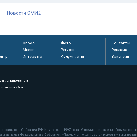
Новости СМИ2
Опросы
Фото
Контакты
ы
Мнения
Регионы
Реклама
ентр
Интервью
Колумнисты
Вакансии
регистрировано в
 технологий и
8+
.
дерального Собрания РФ. Издается с 1997 года. Учредители газеты - Государств
ктов палат Федерального Собрания. «Парламентская газета» имеет пункты печати