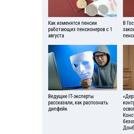
Как изменятся пенсии
В Го
работающих пенсионеров с 1
зако
августа
пенс
Ведущие IT-эксперты
«Дер
рассказали, как распознать
конт
дипфейк
осво
Конс
безо
Донб