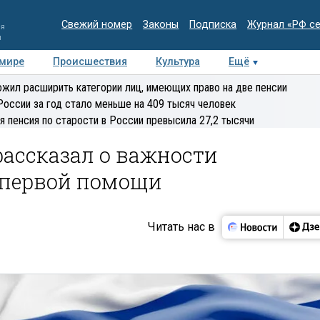
Свежий номер
Законы
Подписка
Журнал «РФ с
ия
и
 мире
Происшествия
Культура
Ещё
Медиацентр
Интервью
Колумнисты
Делова
жил расширить категории лиц, имеющих право на две пенсии
эксперт
России за год стало меньше на 409 тысяч человек
я пенсия по старости в России превысила 27,2 тысячи
ассказал о важности
 первой помощи
Читать нас в