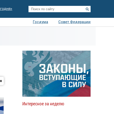
егодня»
Госдума
Совет Федерации
я
Авто
Недвижимость
Технологии
иза
Интересное за неделю