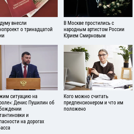
сдуму внесли
В Москве простились с
нопроект о тринадцатой
народным артистом России
ии
Юрием Смирновым
жим ситуацию на
Кого можно считать
роле»: Денис Пушилин об
предпенсионером и что им
бождении
положено
тантиновки и
пасности на дорогах
асса