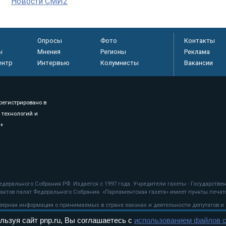
Новости СМИ2
Опросы
Фото
Контакты
ы
Мнения
Регионы
Реклама
ентр
Интервью
Колумнисты
Вакансии
регистрировано в
 технологий и
8+
.
дерального Собрания РФ. Издается с 1997 года. Учредители газеты - Государств
ктов палат Федерального Собрания. «Парламентская газета» имеет пункты печати
оверная информация о принимаемых в стране законах и деятельности депутатов и
льзуя сайт pnp.ru, Вы соглашаетесь с
использованием файлов c