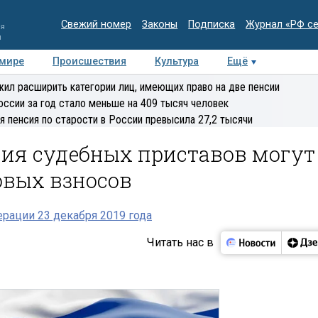
Свежий номер
Законы
Подписка
Журнал «РФ с
ия
и
 мире
Происшествия
Культура
Ещё
Медиацентр
Интервью
Колумнисты
Делова
ил расширить категории лиц, имеющих право на две пенсии
эксперт
оссии за год стало меньше на 409 тысяч человек
я пенсия по старости в России превысила 27,2 тысячи
ия судебных приставов могут
овых взносов
рации 23 декабря 2019 года
Читать нас в