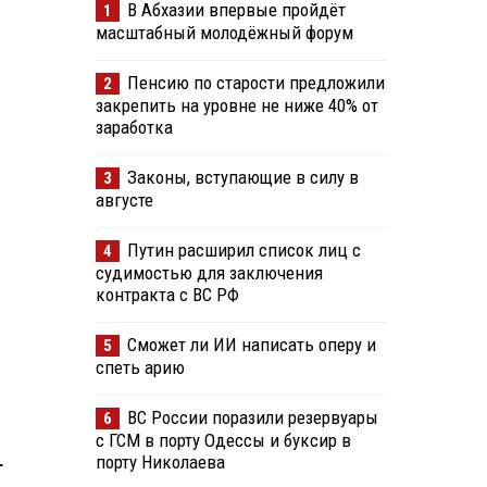
В Абхазии впервые пройдёт
1
масштабный молодёжный форум
Пенсию по старости предложили
2
закрепить на уровне не ниже 40% от
заработка
Законы, вступающие в силу в
3
августе
Путин расширил список лиц с
4
судимостью для заключения
контракта с ВС РФ
Сможет ли ИИ написать оперу и
5
спеть арию
ВС России поразили резервуары
6
с ГСМ в порту Одессы и буксир в
порту Николаева
т