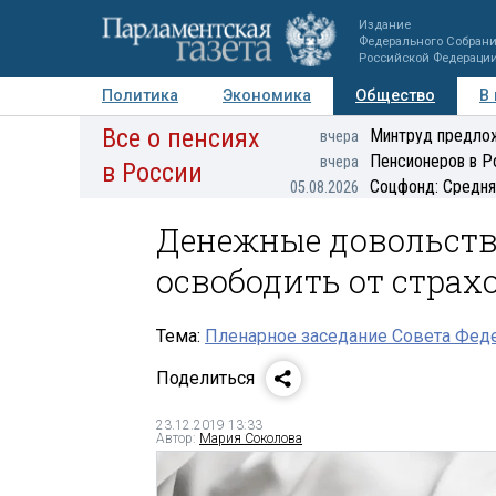
Издание
Федерального Собран
Российской Федераци
Политика
Экономика
Общество
В
Все о пенсиях
Фото
Авторы
Персоны
Мнения
Регионы
Минтруд предлож
вчера
Пенсионеров в Р
вчера
в России
Соцфонд: Средня
05.08.2026
Денежные довольств
освободить от страх
Тема:
Пленарное заседание Совета Феде
Поделиться
23.12.2019 13:33
Автор:
Мария Соколова