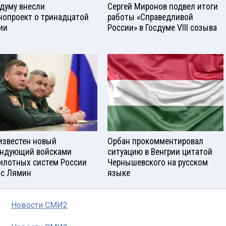
сдуму внесли
Сергей Миронов подвел итоги
нопроект о тринадцатой
работы «Справедливой
ии
России» в Госдуме VIII созыва
известен новый
Орбан прокомментировал
ндующий войсками
ситуацию в Венгрии цитатой
илотных систем России
Чернышевского на русском
с Лямин
языке
Новости СМИ2