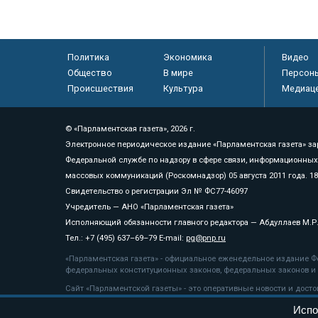
Политика
Экономика
Видео
Общество
В мире
Персон
Происшествия
Культура
Медиац
© «Парламентская газета», 2026 г.
Электронное периодическое издание «Парламентская газета» за
Федеральной службе по надзору в сфере связи, информационных
массовых коммуникаций (Роскомнадзор) 05 августа 2011 года. 1
Свидетельство о регистрации Эл № ФС77-46097
Учредитель — АНО «Парламентская газета»
Исполняющий обязанности главного редактора — Абдуллаев М.Р
Тел.: +7 (495) 637–69–79 E-mail:
pg@pnp.ru
«Парламентская газета» - официальное еженедельное издание Фе
федеральных конституционных законов, федеральных законов и а
Сайт «Парламентской газеты» - это оперативные новости и дост
«Парламентской газеты» активная ссылка на pnp.ru обязательна.
Испо