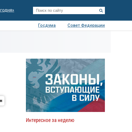
егодня»
Госдума
Совет Федерации
я
Авто
Недвижимость
Технологии
иза
Интересное за неделю