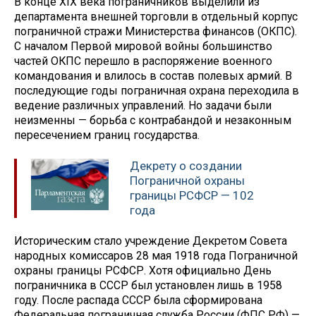
В конце XIX века пограничников выделили из
департамента внешней торговли в отдельный корпус
пограничной стражи Министерства финансов (ОКПС).
С началом Первой мировой войны большинство
частей ОКПС перешло в распоряжение военного
командования и влилось в состав полевых армий. В
последующие годы пограничная охрана переходила в
ведение различных управлений. Но задачи были
неизменны — борьба с контрабандой и незаконным
пересечением границ государства.
Декрету о создании
Пограничной охраны
границы РСФСР — 102
года
Историческим стало учреждение Декретом Совета
народных комиссаров 28 мая 1918 года Пограничной
охраны границы РСФСР. Хотя официально День
пограничника в СССР был установлен лишь в 1958
году. После распада СССР была сформирована
Федеральная пограничная служба России (ФПС РФ) —