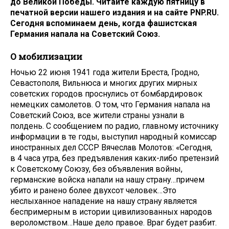
до Великой Победы. Читайте каждую пятницу в
печатной версии нашего издания и на сайте PNP.RU.
Сегодня вспоминаем день, когда фашистская
Германия напала на Советский Союз.
О мобилизации
Ночью 22 июня 1941 года жители Бреста, Гродно,
Севастополя, Вильнюса и многих других мирных
советских городов проснулись от бомбардировок
немецких самолетов. О том, что Германия напала на
Советский Союз, все жители страны узнали в
полдень. С сообщением по радио, главному источнику
информации в те годы, выступил народный комиссар
иностранных дел СССР Вячеслав Молотов: «Сегодня,
в 4 часа утра, без предъявления каких-либо претензий
к Советскому Союзу, без объявления войны,
германские войска напали на нашу страну…причем
убито и ранено более двухсот человек…Это
неслыханное нападение на нашу страну является
беспримерным в истории цивилизованных народов
вероломством…Наше дело правое. Враг будет разбит.