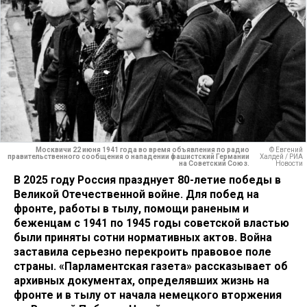
Москвичи 22 июня 1941 года во время объявления по радио
© Евгений
правительственного сообщения о нападении фашистский Германии
Халдей / РИА
на Советский Союз.
Новости
В 2025 году Россия празднует 80-летие победы в
Великой Отечественной войне. Для побед на
фронте, работы в тылу, помощи раненым и
беженцам с 1941 по 1945 годы советской властью
были приняты сотни нормативных актов. Война
заставила серьезно перекроить правовое поле
страны. «Парламентская газета» рассказывает об
архивных документах, определявших жизнь на
фронте и в тылу от начала немецкого вторжения