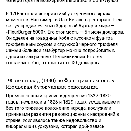
четыре года на Всемирной выставке в Сент-Луисе.
В 120-летнней истории гамбургера много ярких
моментов. Например, в Лас-Вегасе в ресторане Fleur
de Lys продается самый дорогой бургер в мире —
«FleurBurger 5000». Его стоимость — 5 тысяч долларов.
Он сделан из говядины Кобе с кусочком фуа-гра,
трюфельным соусом и стружкой черного трюфеля.
Самый большой гамбургер можно попробовать в
одной из закусочных Пенсильвании. Его вес
составляет 7 кг, а стоит всего 30 долларов.
190 лет назад (1830) во Франции началась
Июльская буржуазная революция.
Промышленный кризис и депрессия 1827-1830
годов, неурожаи в 1828 и 1829 годах, ухудшившие и
без того тяжелое положение народа, послужили
причинами развития революционных настроений в
стране. Усиливалось также недовольство и
либеральной буржуазии, которая добивалась