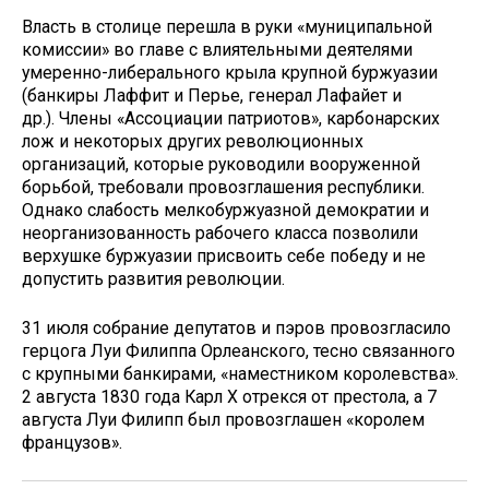
Власть в столице перешла в руки «муниципальной
комиссии» во главе с влиятельными деятелями
умеренно-либерального крыла крупной буржуазии
(банкиры Лаффит и Перье, генерал Лафайет и
др.). Члены «Ассоциации патриотов», карбонарских
лож и некоторых других революционных
организаций, которые руководили вооруженной
борьбой, требовали провозглашения республики.
Однако слабость мелкобуржуазной демократии и
неорганизованность рабочего класса позволили
верхушке буржуазии присвоить себе победу и не
допустить развития революции.
31 июля собрание депутатов и пэров провозгласило
герцога Луи Филиппа Орлеанского, тесно связанного
с крупными банкирами, «наместником королевства».
2 августа 1830 года Карл X отрекся от престола, а 7
августа Луи Филипп был провозглашен «королем
французов».