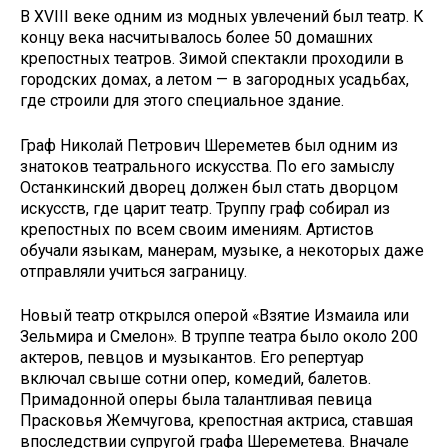
В XVIII веке одним из модных увлечений был театр. К
концу века насчитывалось более 50 домашних
крепостных театров. Зимой спектакли проходили в
городских домах, а летом — в загородных усадьбах,
где строили для этого специальное здание.
Граф Николай Петрович Шереметев был одним из
знатоков театрального искусства. По его замыслу
Останкинский дворец должен был стать дворцом
искусств, где царит театр. Труппу граф собирал из
крепостных по всем своим имениям. Артистов
обучали языкам, манерам, музыке, а некоторых даже
отправляли учиться заграницу.
Новый театр открылся оперой «Взятие Измаила или
Зельмира и Смелон». В труппе театра было около 200
актеров, певцов и музыкантов. Его репертуар
включал свыше сотни опер, комедий, балетов.
Примадонной оперы была талантливая певица
Прасковья Жемчугова, крепостная актриса, ставшая
впоследствии супругой графа Шереметева. Вначале