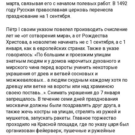
марта, связывая его с началом полевых работ. В 1492
году Русская православная церковь перенесла
празднование на 1 сентября.
Пётр I своим указом повелел производить счисление
лет не «от сотворения мира», а от Рождества
Христова, а новолетие начинать не с 1 сентября, а с 1
января, как в европейских странах. Также в указе
говорилось: «По большим и проезжим улицам
знатным людям и у домов нарочитых духовного и
мирского чина перед вороты учинить некоторые
украшения от древ и ветвей сосновых и
можжевеловых… а людям скудным каждому хотя по
древцу или ветке на вороты или над храминою
своею поставь…». Снимать украшения до 7 января
запрещалось. В течение семи дней празднования
москвичи должны были поздравлять друг друга, а
также жечь костры на улицах, стрелять из ружей и
мушкетов, запускать ракеты. Главное торжество
проходило на Красной площади, где по указу царя был
организован фейерверк, пушечные и ружейные