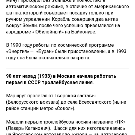
минут проходил без экипажа и полностью в
автоматическом режиме, в отличие от американского
шаттла, который совершает посадку только при
ручном управлении. Корабль совершил два витка
вокруг Земли, после чего успешно приземлился на
аэродроме «Юбилейный» на Байконуре.
В 1990 году работы по космической программе
«Энергия» — «Буран» были приостановлены, а в 1993
году она была окончательно закрыта.
90 лет назад (1933) в Москве начала работать
первая в СССР троллейбусная линия.
Маршрут пролегал от Тверской заставы
(Белорусского вокзала) до села Всехсвятского (ныне
район станции метро «Сокол»).
Модели первых троллейбусов носили название «ЛК»
(Лазарь Каганович). Шасси для них изготавливались
на Ярославском автозаводе, кузова — на автозаводе