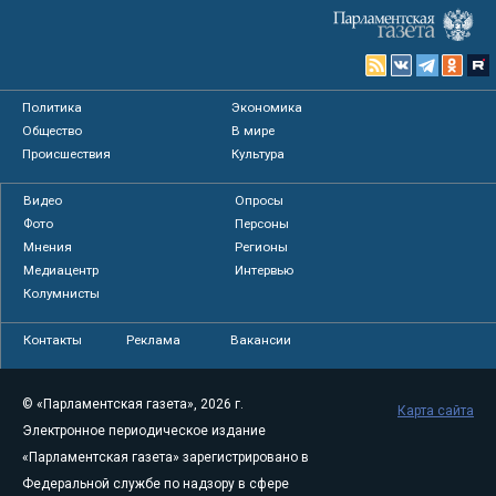
Политика
Экономика
Общество
В мире
Происшествия
Культура
Видео
Опросы
Фото
Персоны
Мнения
Регионы
Медиацентр
Интервью
Колумнисты
Контакты
Реклама
Вакансии
© «Парламентская газета», 2026 г.
Карта сайта
Электронное периодическое издание
«Парламентская газета» зарегистрировано в
Федеральной службе по надзору в сфере