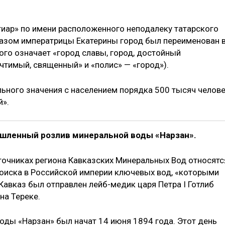
тиар» по имени расположенного неподалеку татарского
указом императрицы Екатерины город был переименован 
кого означает «город славы, город, достойный
чтимый, священный» и «полис» — «город»).
ьного значения с населением порядка 500 тысяч челове
й».
мышленный розлив минеральной воды «Нарзан».
очниках региона Кавказских Минеральных Вод относятс
 поиска в Российской империи ключевых вод, «которыми
Кавказ был отправлен лейб-медик царя Петра I Готлиб
на Тереке.
ды «Нарзан» был начат 14 июня 1894 года. Этот день