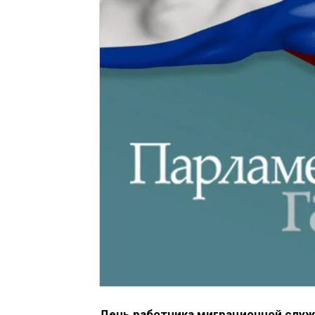
День работника миграционной слу