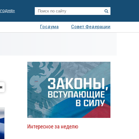
егодня»
Госдума
Совет Федерации
я
Авто
Недвижимость
Технологии
иза
Интересное за неделю