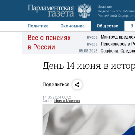
Издание
Федерального Собран
Российской Федераци
Политика
Экономика
Общество
В
Все о пенсиях
Фото
Авторы
Персоны
Мнения
Регионы
Минтруд предлож
вчера
Пенсионеров в Р
вчера
в России
Соцфонд: Средня
05.08.2026
День 14 июня в исто
Поделиться
14.06.2024 00:02
Автор:
Ирина Макеева