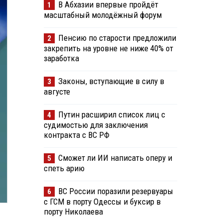
В Абхазии впервые пройдёт
1
масштабный молодёжный форум
Пенсию по старости предложили
2
закрепить на уровне не ниже 40% от
заработка
Законы, вступающие в силу в
3
августе
Путин расширил список лиц с
4
судимостью для заключения
контракта с ВС РФ
Сможет ли ИИ написать оперу и
5
спеть арию
ВС России поразили резервуары
6
с ГСМ в порту Одессы и буксир в
порту Николаева