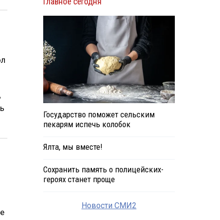
Главное сегодня
ол
ь
нь
Государство поможет сельским
пекарям испечь колобок
Ялта, мы вместе!
Сохранить память о полицейских-
героях станет проще
Новости СМИ2
е