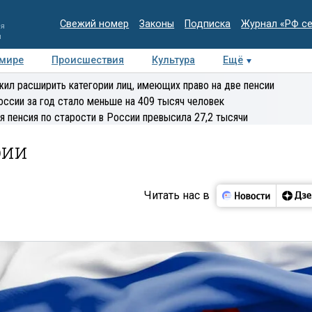
Свежий номер
Законы
Подписка
Журнал «РФ с
ия
и
 мире
Происшествия
Культура
Ещё
Медиацентр
Интервью
Колумнисты
Делова
ил расширить категории лиц, имеющих право на две пенсии
эксперт
оссии за год стало меньше на 409 тысяч человек
я пенсия по старости в России превысила 27,2 тысячи
рии
Читать нас в