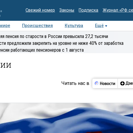
Свежий номер
Законы
Подписка
Журнал «РФ с
ия
и
 мире
Происшествия
Культура
Ещё
Медиацентр
Интервью
Колумнисты
Делова
яя пенсия по старости в России превысила 27,2 тысячи
эксперт
сти предложили закрепить на уровне не ниже 40% от заработка
енсии работающих пенсионеров с 1 августа
рии
Читать нас в