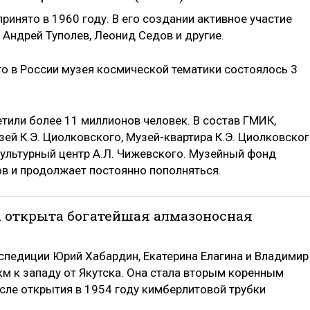
ринято в 1960 году. В его создании активное участие
, Андрей Туполев, Леонид Седов и другие.
го в России музея космической тематики состоялось 3
тили более 11 миллионов человек. В состав ГМИК,
ей К.Э. Циолковского, Музей-квартира К.Э. Циолковско
культурный центр А.Л. Чижевского. Музейный фонд
в и продолжает постоянно пополняться.
ыла открыта богатейшая алмазоносная
спедиции Юрий Хабардин, Екатерина Елагина и Владимир
км к западу от Якутска. Она стала вторым коренным
сле открытия в 1954 году кимберлитовой трубки