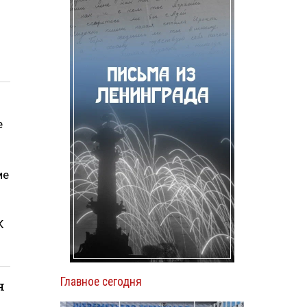
е
ме
К
Главное сегодня
я