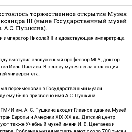
е состоялось торжественное открытие Музея
сандра III (ныне Государственный музей
 А.С. Пушкина).
и император Николай II и вдовствующая императрица
году выступил заслуженный профессор МГУ, доктор
тва Иван Цветаев. В основу музея легла коллекция
тей университета.
был переименован в Государственный музей
оду ему было присвоено имя А.С. Пушкина.
ГМИИ им. А. С. Пушкина входят Главное здание, Музей
стран Европы и Америки XIX-ХХ вв., Детский центр
уют также Учебный музей имени И. В. Цветаева и
хтера. Собрание музея насчитывают около 700 тысяч