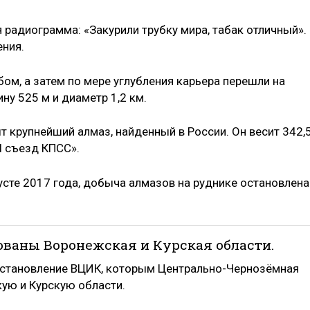
радиограмма: «Закурили трубку мира, табак отличный».
ния.
м, а затем по мере углубления карьера перешли на
ну 525 м и диаметр 1,2 км.
 крупнейший алмаз, найденный в России. Он весит 342,
I съезд КПСС».
густе 2017 года, добыча алмазов на руднике остановлена
азованы Воронежская и Курская области.
остановление ВЦИК, которым Центрально-Чернозёмная
ую и Курскую области.