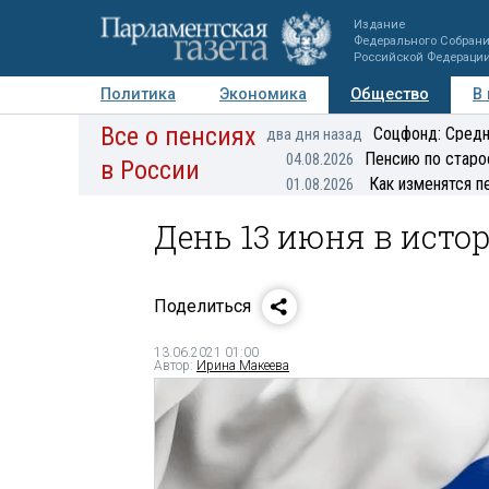
Издание
Федерального Собран
Российской Федераци
Политика
Экономика
Общество
В
Все о пенсиях
Фото
Авторы
Персоны
Мнения
Регионы
Соцфонд: Средн
два дня назад
Пенсию по старо
04.08.2026
в России
Как изменятся п
01.08.2026
День 13 июня в исто
Поделиться
13.06.2021 01:00
Автор:
Ирина Макеева