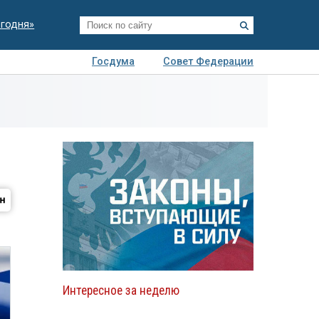
егодня»
Госдума
Совет Федерации
я
Авто
Недвижимость
Технологии
иза
Интересное за неделю