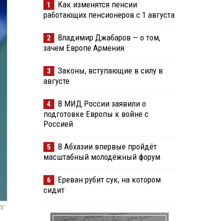
Как изменятся пенсии
1
работающих пенсионеров с 1 августа
Владимир Джабаров — о том,
2
зачем Европе Армения
Законы, вступающие в силу в
3
августе
В МИД России заявили о
4
подготовке Европы к войне с
Россией
В Абхазии впервые пройдёт
5
масштабный молодёжный форум
Ереван рубит сук, на котором
6
сидит
ПГ