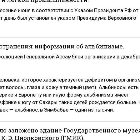
есенье июня в соответствии с Указом Президента РФ от
от день был установлен указом Президиума Верховного
транения информации об альбинизме.
золюцией Генеральной Ассамблеи организации в декабр
ловека, которое характеризуется дефицитом в организ
т волосы, глаза и кожу в темный цвет). Альбиносы есть
мерике и Европе ту или иную форму альбинизма имеет
Африке к югу от Сахары таких детей рождается больше. 
век — альбинос, в Зимбабве — один из тысячи.
было заложено здание Государственного музе
. Э. Циолковского (ГМИК).