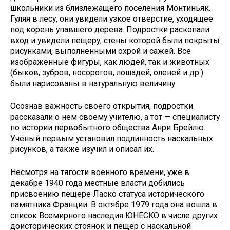
школьники из близлежащего поселения Монтиньяк.
Гуляя в лесу, они увидели узкое отверстие, уходящее
под корень упавшего дерева. Подростки раскопали
вход и увидели пещеру, стены которой были покрыты
рисунками, выполненными охрой и сажей. Все
изображенные фигуры, как людей, так и животных
(быков, зубров, носорогов, лошадей, оленей и др.)
были нарисованы в натуральную величину.
Осознав важность своего открытия, подростки
рассказали о нем своему учителю, а тот — специалисту
по истории первобытного общества Анри Брейлю.
Учёный первым установил подлинность наскальных
рисунков, а также изучил и описал их.
Несмотря на тягости военного времени, уже в
декабре 1940 года местные власти добились
присвоению пещере Ласко статуса исторического
памятника Франции. В октябре 1979 года она вошла в
список Всемирного наследия ЮНЕСКО в числе других
доисторических стоянок и пещер с наскальной