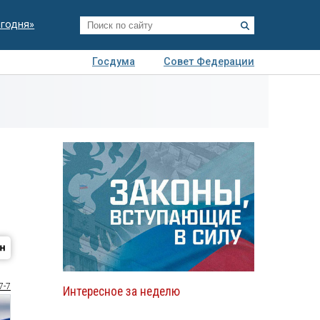
егодня»
Госдума
Совет Федерации
я
Авто
Недвижимость
Технологии
иза
7-7
Интересное за неделю