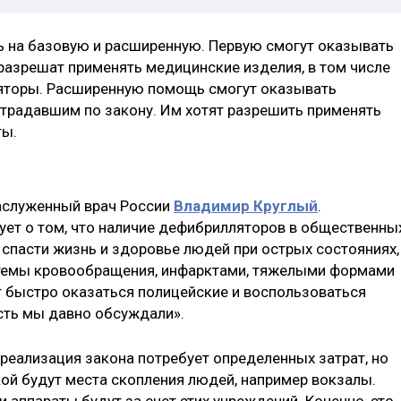
 на базовую и расширенную. Первую смогут оказывать
 разрешат применять медицинские изделия, в том числе
яторы. Расширенную помощь смогут оказывать
традавшим по закону. Им хотят разрешить применять
ты.
заслуженный врач России
Владимир Круглый
.
ет о том, что наличие дефибрилляторов в общественны
пасти жизнь и здоровье людей при острых состояниях,
стемы кровообращения, инфарктами, тяжелыми формами
т быстро оказаться полицейские и воспользоваться
сть мы давно обсуждали».
реализация закона потребует определенных затрат, но
кой будут места скопления людей, например вокзалы.
 аппараты будут за счет этих учреждений. Конечно, это