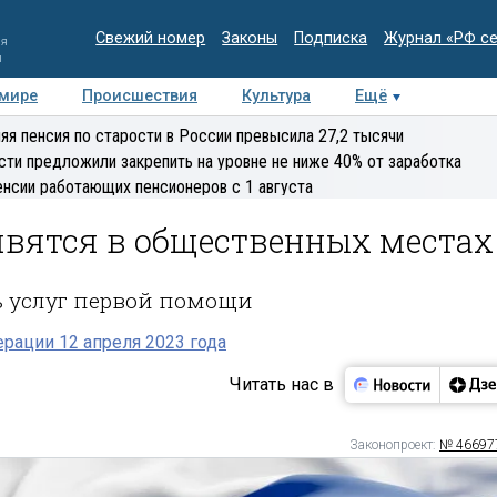
Свежий номер
Законы
Подписка
Журнал «РФ с
ия
и
 мире
Происшествия
Культура
Ещё
Медиацентр
Интервью
Колумнисты
Делова
яя пенсия по старости в России превысила 27,2 тысячи
эксперт
сти предложили закрепить на уровне не ниже 40% от заработка
енсии работающих пенсионеров с 1 августа
вятся в общественных местах
ь услуг первой помощи
рации 12 апреля 2023 года
Читать нас в
Законопроект:
№ 46697