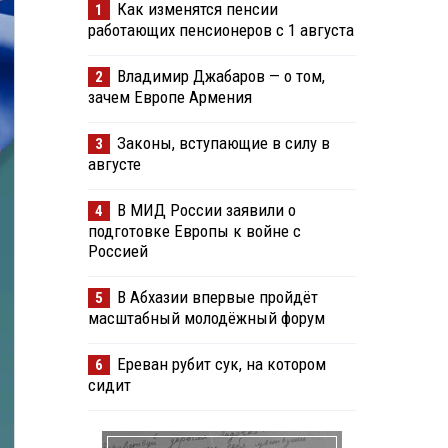
Как изменятся пенсии
1
работающих пенсионеров с 1 августа
Владимир Джабаров — о том,
2
зачем Европе Армения
Законы, вступающие в силу в
3
августе
В МИД России заявили о
4
подготовке Европы к войне с
Россией
В Абхазии впервые пройдёт
5
масштабный молодёжный форум
Ереван рубит сук, на котором
6
сидит