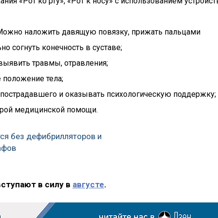
ния «Рот ко рту», «Рот к носу» с использованием устройст
 Можно наложить давящую повязку, прижать пальцами
но согнуть конечность в суставе;
выявить травмы, отравления;
 положение тела;
 пострадавшего и оказывать психологическую поддержку;
орой медицинской помощи.
тся без дефибрилляторов и
афов
вступают в силу в
августе
.