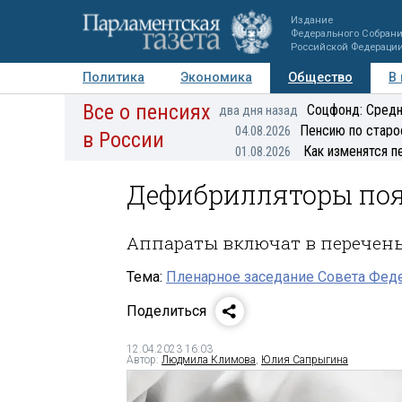
Издание
Федерального Собран
Российской Федераци
Политика
Экономика
Общество
В
Все о пенсиях
Фото
Авторы
Персоны
Мнения
Регионы
Соцфонд: Средн
два дня назад
Пенсию по старо
04.08.2026
в России
Как изменятся п
01.08.2026
Дефибрилляторы поя
Аппараты включат в перечен
Тема:
Пленарное заседание Совета Феде
Поделиться
12.04.2023 16:03
Автор:
Людмила Климова
,
Юлия Сапрыгина