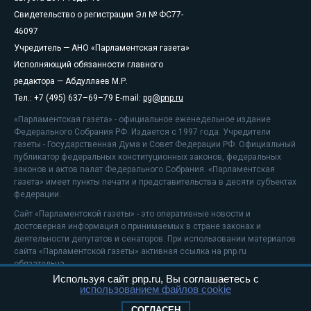
Свидетельство о регистрации Эл № ФС77-
46097
Учредитель — АНО «Парламентская газета»
Исполняющий обязанности главного
редактора — Абдуллаев М.Р.
Тел.: +7 (495) 637–69–79 E-mail:
pg@pnp.ru
«Парламентская газета» - официальное еженедельное издание
Федерального Собрания РФ. Издается с 1997 года. Учредители
газеты - Государственная Дума и Совет Федерации РФ. Официальный
публикатор федеральных конституционных законов, федеральных
законов и актов палат Федерального Собрания. «Парламентская
газета» имеет пункты печати и представительства в десяти субъектах
федерации.
Сайт «Парламентской газеты» - это оперативные новости и
достоверная информация о принимаемых в стране законах и
деятельности депутатов и сенаторов. При использовании материалов
сайта «Парламентской газеты» активная ссылка на pnp.ru
обязательна.
Используя сайт pnp.ru, Вы соглашаетесь с
На информационном ресурсе применяются
рекомендательные
использованием файлов cookie
технологии
Положение о защите персональных данных
СОГЛАСЕН