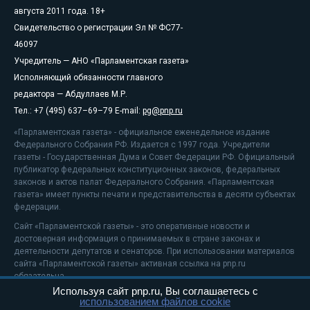
августа 2011 года. 18+
Свидетельство о регистрации Эл № ФС77-
46097
Учредитель — АНО «Парламентская газета»
Исполняющий обязанности главного
редактора — Абдуллаев М.Р.
Тел.: +7 (495) 637–69–79 E-mail:
pg@pnp.ru
«Парламентская газета» - официальное еженедельное издание
Федерального Собрания РФ. Издается с 1997 года. Учредители
газеты - Государственная Дума и Совет Федерации РФ. Официальный
публикатор федеральных конституционных законов, федеральных
законов и актов палат Федерального Собрания. «Парламентская
газета» имеет пункты печати и представительства в десяти субъектах
федерации.
Сайт «Парламентской газеты» - это оперативные новости и
достоверная информация о принимаемых в стране законах и
деятельности депутатов и сенаторов. При использовании материалов
сайта «Парламентской газеты» активная ссылка на pnp.ru
обязательна.
Используя сайт pnp.ru, Вы соглашаетесь с
На информационном ресурсе применяются
рекомендательные
использованием файлов cookie
технологии