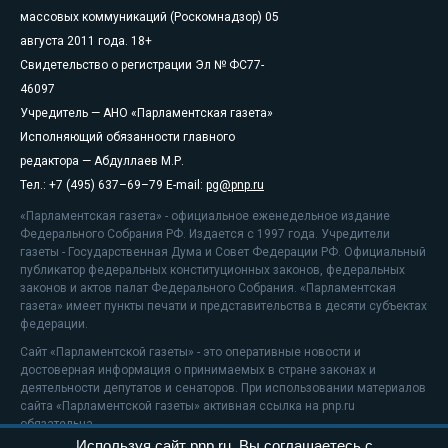
массовых коммуникаций (Роскомнадзор) 05
августа 2011 года. 18+
Свидетельство о регистрации Эл № ФС77-
46097
Учредитель — АНО «Парламентская газета»
Исполняющий обязанности главного
редактора — Абдуллаев М.Р.
Тел.: +7 (495) 637–69–79 E-mail:
pg@pnp.ru
«Парламентская газета» - официальное еженедельное издание
Федерального Собрания РФ. Издается с 1997 года. Учредители
газеты - Государственная Дума и Совет Федерации РФ. Официальный
публикатор федеральных конституционных законов, федеральных
законов и актов палат Федерального Собрания. «Парламентская
газета» имеет пункты печати и представительства в десяти субъектах
федерации.
Сайт «Парламентской газеты» - это оперативные новости и
достоверная информация о принимаемых в стране законах и
деятельности депутатов и сенаторов. При использовании материалов
сайта «Парламентской газеты» активная ссылка на pnp.ru
обязательна.
Используя сайт pnp.ru, Вы соглашаетесь с