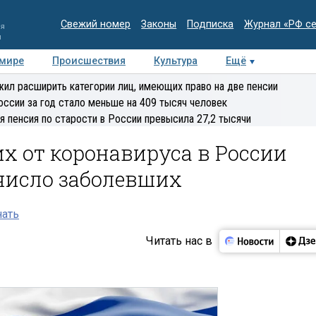
Свежий номер
Законы
Подписка
Журнал «РФ с
ия
и
 мире
Происшествия
Культура
Ещё
Медиацентр
Интервью
Колумнисты
Делова
ил расширить категории лиц, имеющих право на две пенсии
эксперт
оссии за год стало меньше на 409 тысяч человек
я пенсия по старости в России превысила 27,2 тысячи
х от коронавируса в России
число заболевших
нать
Читать нас в