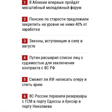
В Абхазии впервые пройдёт
1
масштабный молодёжный форум
Пенсию по старости предложили
2
закрепить на уровне не ниже 40% от
заработка
Законы, вступающие в силу в
3
августе
Путин расширил список лиц с
4
судимостью для заключения
контракта с ВС РФ
Сможет ли ИИ написать оперу и
5
спеть арию
ВС России поразили резервуары
6
с ГСМ в порту Одессы и буксир в
порту Николаева