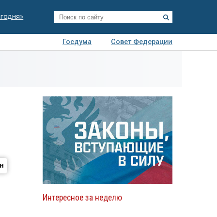
егодня»
Госдума
Совет Федерации
я
Авто
Недвижимость
Технологии
иза
Интересное за неделю