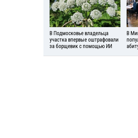
В Подмосковье владельца
В Ми
участка впервые оштрафовали
попу
за борщевик с помощью ИИ
абит