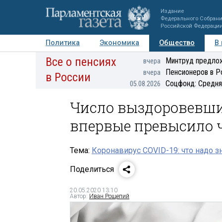
Издание
Федерального Собран
Российской Федераци
Политика
Экономика
Общество
В
Все о пенсиях
Фото
Авторы
Персоны
Мнения
Регионы
Минтруд предлож
вчера
Пенсионеров в Р
вчера
в России
Соцфонд: Средня
05.08.2026
Число выздоровевши
впервые превысило 
Тема:
Коронавирус COVID-19: что надо з
Поделиться
20.05.2020 13:10
Автор:
Иван Рощепий