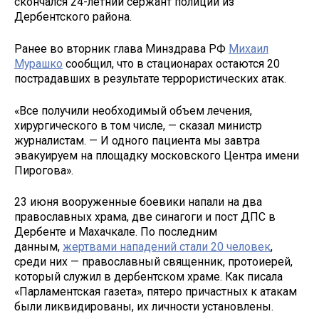
скончался 24-летний сержант полиции из
Дербентского района.
Ранее во вторник глава Минздрава РФ
Михаил
Мурашко
сообщил, что в стационарах остаются 20
пострадавших в результате террористических атак.
«Все получили необходимый объем лечения,
хирургического в том числе, — сказал министр
журналистам. — И одного пациента мы завтра
эвакуируем на площадку московского Центра имени
Пирогова».
23 июня вооруженные боевики напали на два
православных храма, две синагоги и пост ДПС в
Дербенте и Махачкале. По последним
данным,
жертвами нападений стали 20 человек
,
среди них — православный священник, протоиерей,
который служил в дербентском храме. Как писала
«Парламентская газета», пятеро причастных к атакам
были ликвидированы, их личности установлены.