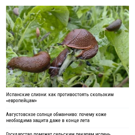
Испанские слизни: как противостоять скользким
«европейцам»
Августовское солнце обманчиво: почему коже
необходима защита даже в конце лета
Государство поможет сельским пекарям испечь