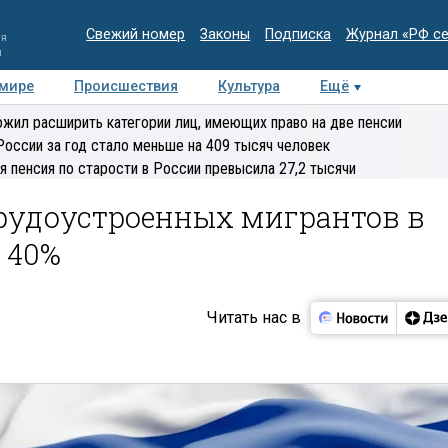
Свежий номер
Законы
Подписка
Журнал «РФ с
ия
и
 мире
Происшествия
Культура
Ещё
Медиацентр
Интервью
Колумнисты
Делова
жил расширить категории лиц, имеющих право на две пенсии
эксперт
России за год стало меньше на 409 тысяч человек
я пенсия по старости в России превысила 27,2 тысячи
рудоустроенных мигрантов в
 40%
Читать нас в