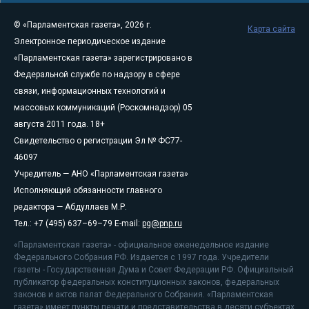
© «Парламентская газета», 2026 г.
Карта сайта
Электронное периодическое издание
«Парламентская газета» зарегистрировано в
Федеральной службе по надзору в сфере
связи, информационных технологий и
массовых коммуникаций (Роскомнадзор) 05
августа 2011 года. 18+
Свидетельство о регистрации Эл № ФС77-
46097
Учредитель — АНО «Парламентская газета»
Исполняющий обязанности главного
редактора — Абдуллаев М.Р.
Тел.: +7 (495) 637–69–79 E-mail:
pg@pnp.ru
«Парламентская газета» - официальное еженедельное издание
Федерального Собрания РФ. Издается с 1997 года. Учредители
газеты - Государственная Дума и Совет Федерации РФ. Официальный
публикатор федеральных конституционных законов, федеральных
законов и актов палат Федерального Собрания. «Парламентская
газета» имеет пункты печати и представительства в десяти субъектах