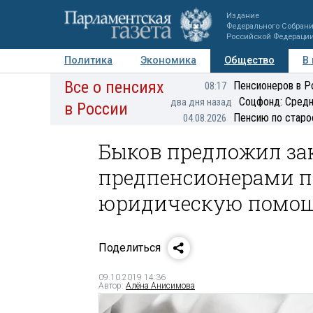
Издание
Федерального Собран
Российской Федераци
Политика
Экономика
Общество
В
Все о пенсиях
Фото
Авторы
Персоны
Мнения
Регионы
Пенсионеров в Р
08:17
Соцфонд: Средн
два дня назад
в России
Пенсию по старо
04.08.2026
Быков предложил за
предпенсионерами п
юридическую помо
Поделиться
09.10.2019 14:36
Автор:
Алёна Анисимова