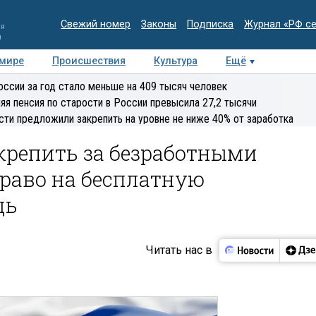
Свежий номер
Законы
Подписка
Журнал «РФ с
ия
и
 мире
Происшествия
Культура
Ещё
Медиацентр
Интервью
Колумнисты
Делова
оссии за год стало меньше на 409 тысяч человек
эксперт
яя пенсия по старости в России превысила 27,2 тысячи
сти предложили закрепить на уровне не ниже 40% от заработка
крепить за безработными
раво на бесплатную
щь
Читать нас в