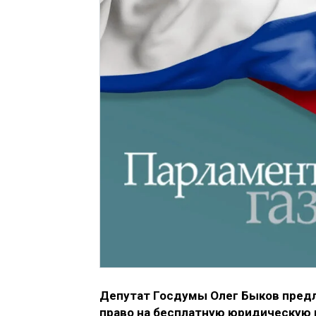
Депутат Госдумы Олег Быков пред
право на бесплатную юридическую 