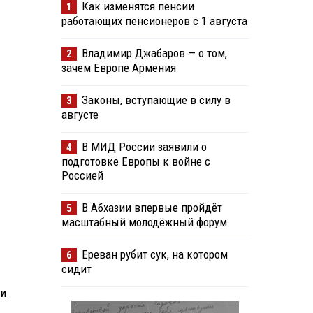
Как изменятся пенсии
1
работающих пенсионеров с 1 августа
Владимир Джабаров — о том,
2
зачем Европе Армения
Законы, вступающие в силу в
3
августе
В МИД России заявили о
4
подготовке Европы к войне с
Россией
В Абхазии впервые пройдёт
5
масштабный молодёжный форум
Ереван рубит сук, на котором
6
сидит
ми