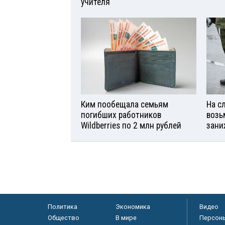
учителя
Ким пообещала семьям
На с
погибших работников
возь
Wildberries по 2 млн рублей
зани
Политика
Экономика
Видео
Общество
В мире
Персон