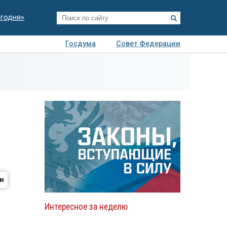
егодня»
Госдума
Совет Федерации
я
Авто
Недвижимость
Технологии
иза
Интересное за неделю