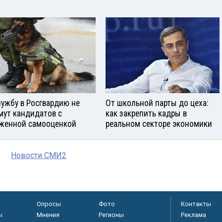
лужбу в Росгвардию не
От школьной парты до цеха:
мут кандидатов с
как закрепить кадры в
женной самооценкой
реальном секторе экономики
Новости СМИ2
Опросы
Фото
Контакты
ы
Мнения
Регионы
Реклама