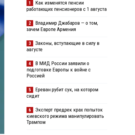
Как изменятся пенсии
1
работающих пенсионеров с 1 августа
Владимир Джабаров — о том,
2
зачем Европе Армения
Законы, вступающие в силу в
3
августе
В МИД России заявили о
4
подготовке Европы к войне с
Россией
Ереван рубит сук, на котором
5
сидит
Эксперт предрек крах попыток
6
киевского режима манипулировать
Трампом