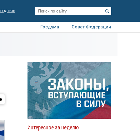
егодня»
Госдума
Совет Федерации
я
Авто
Недвижимость
Технологии
иза
Интересное за неделю