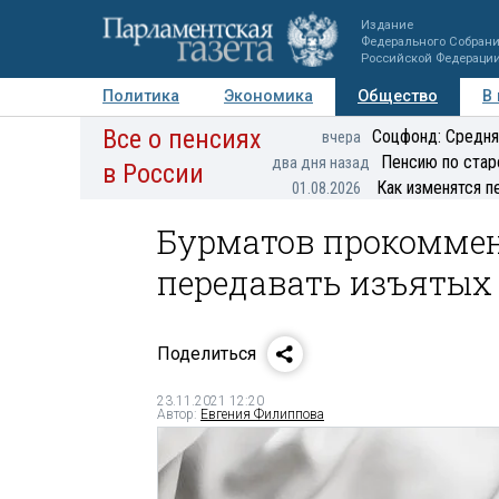
Издание
Федерального Собран
Российской Федераци
Политика
Экономика
Общество
В
Все о пенсиях
Фото
Авторы
Персоны
Мнения
Регионы
Соцфонд: Средня
вчера
Пенсию по стар
два дня назад
в России
Как изменятся п
01.08.2026
Бурматов прокомме
передавать изъятых
Поделиться
23.11.2021 12:20
Автор:
Евгения Филиппова