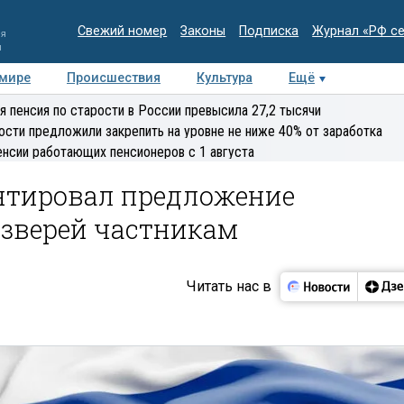
Свежий номер
Законы
Подписка
Журнал «РФ с
ия
и
 мире
Происшествия
Культура
Ещё
Медиацентр
Интервью
Колумнисты
Делова
я пенсия по старости в России превысила 27,2 тысячи
эксперт
ости предложили закрепить на уровне не ниже 40% от заработка
енсии работающих пенсионеров с 1 августа
нтировал предложение
 зверей частникам
Читать нас в