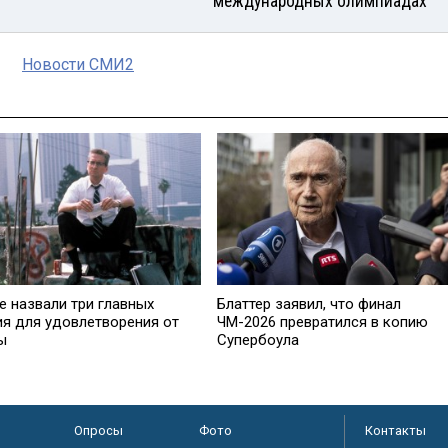
международных олимпиадах
Новости СМИ2
е назвали три главных
Блаттер заявил, что финал
ия для удовлетворения от
ЧМ-2026 превратился в копию
ы
Супербоула
Опросы
Фото
Контакты