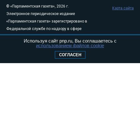
© «Парламентская газета», 2026 г.
Карта сайта
Электронное периодическое издание
«Парламентская газета» зарегистрировано в
Федеральной службе по надзору в сфере
связи, информационных технологий и
Используя сайт pnp.ru, Вы соглашаетесь с
массовых коммуникаций (Роскомнадзор) 05
использованием файлов cookie
августа 2011 года. 18+
СОГЛАСЕН
Свидетельство о регистрации Эл № ФС77-
46097
Учредитель — АНО «Парламентская газета»
Исполняющий обязанности главного
редактора — Абдуллаев М.Р.
Тел.: +7 (495) 637–69–79 E-mail:
pg@pnp.ru
«Парламентская газета» - официальное еженедельное издание
Федерального Собрания РФ. Издается с 1997 года. Учредители
газеты - Государственная Дума и Совет Федерации РФ. Официальный
публикатор федеральных конституционных законов, федеральных
законов и актов палат Федерального Собрания. «Парламентская
газета» имеет пункты печати и представительства в десяти субъектах
федерации.