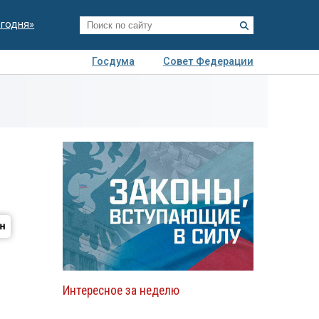
егодня»
Госдума
Совет Федерации
я
Авто
Недвижимость
Технологии
иза
Интересное за неделю