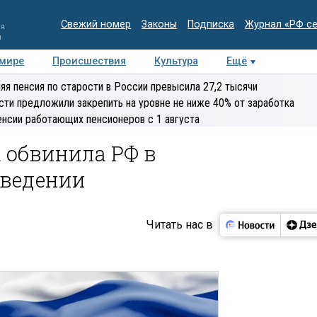
Свежий номер
Законы
Подписка
Журнал «РФ с
ия
и
 мире
Происшествия
Культура
Ещё
Медиацентр
Интервью
Колумнисты
Делова
яя пенсия по старости в России превысила 27,2 тысячи
эксперт
сти предложили закрепить на уровне не ниже 40% от заработка
енсии работающих пенсионеров с 1 августа
 обвинила РФ в
оведении
Читать нас в