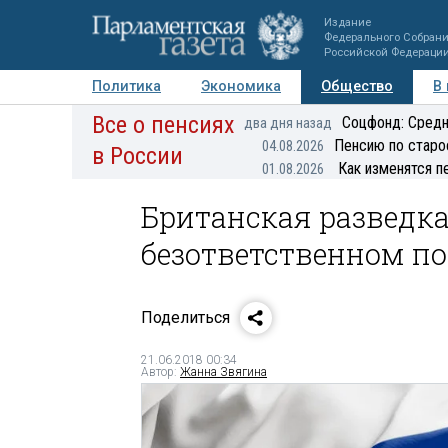
Издание
Федерального Собран
Российской Федераци
Политика
Экономика
Общество
В
Все о пенсиях
Фото
Авторы
Персоны
Мнения
Регионы
Соцфонд: Средн
два дня назад
Пенсию по старо
04.08.2026
в России
Как изменятся п
01.08.2026
Британская разведка
безответственном п
Поделиться
21.06.2018 00:34
Автор:
Жанна Звягина