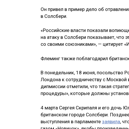
Он привел в пример дело об отравлени
в Солсбери.
«Российские власти показали вопиюще
на атаку в Солсбери показывает, что
со своими союзниками», — цитирует «И
Флеминг также поблагодарил британск
В понедельник, 18 июня, посольство 
Лондона к сотрудничеству с Москвой 
дипмиссии отметили, что такая страт
процедуры», которые должны установи
4 марта Сергея Скрипаля и его дочь Ю
британском городе Солсбери. Позднее
выступления в парламенте
заявила
, ч
газом «Новичок», якобы произведенны