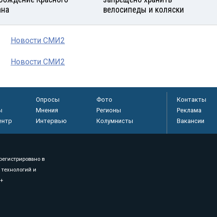
ана
велосипеды и коляски
Новости СМИ2
Новости СМИ2
Опросы
Фото
Контакты
ы
Мнения
Регионы
Реклама
ентр
Интервью
Колумнисты
Вакансии
регистрировано в
 технологий и
8+
.