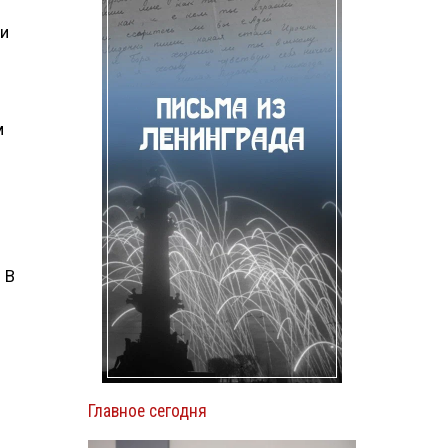
ии
м
 В
Главное сегодня