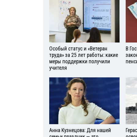
Особый статус и «Ветеран
В Го
труда» за 25 лет работы: какие
зако
меры поддержки получили
пенс
учителя
Анна Кузнецова: Для нашей
Гера
семьи праздник — это
осво