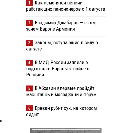
Как изменятся пенсии
1
работающих пенсионеров с 1 августа
Владимир Джабаров — о том,
2
зачем Европе Армения
Законы, вступающие в силу в
3
августе
В МИД России заявили о
4
подготовке Европы к войне с
Россией
В Абхазии впервые пройдёт
5
масштабный молодёжный форум
Ереван рубит сук, на котором
6
сидит
ю