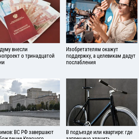
сдуму внесли
Изобретателям окажут
нопроект о тринадцатой
поддержку, а целевикам дадут
ии
послабления
симов: ВС РФ завершают
В подъезде или квартире: где
бождение Красного
запрещено хранить