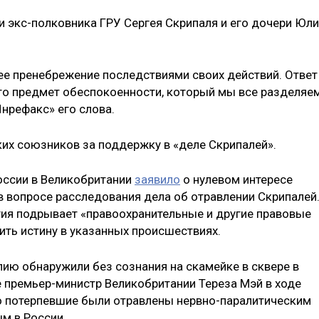
и экс-полковника ГРУ Сергея Скрипаля и его дочери Юл
е пренебрежение последствиями своих действий. Ответ
 это предмет обеспокоенности, который мы все разделяе
нрефакс» его слова.
их союзников за поддержку в «деле Скрипалей».
России в Великобритании
заявило
о нулевом интересе
в вопросе расследования дела об отравлении Скрипалей.
егия подрывает «правоохранительные и другие правовые
ть истину в указанных происшествиях.
лию обнаружили без сознания на скамейке в сквере в
 премьер-министр Великобритании Тереза Мэй в ходе
то потерпевшие были отравлены нервно-паралитическим
м в России.