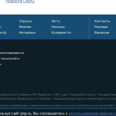
Новости СМИ2
Опросы
Фото
Контакты
ы
Мнения
Регионы
Реклама
ентр
Интервью
Колумнисты
Вакансии
регистрировано в
 технологий и
8+
.
дерального Собрания РФ. Издается с 1997 года. Учредители газеты - Государств
ктов палат Федерального Собрания. «Парламентская газета» имеет пункты печати
оверная информация о принимаемых в стране законах и деятельности депутатов и
льзуя сайт pnp.ru, Вы соглашаетесь с
использованием файлов c