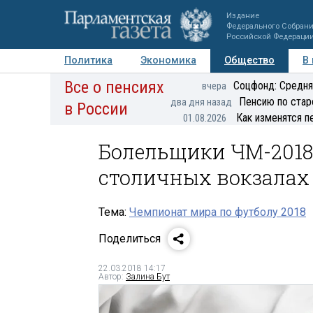
Издание
Федерального Собран
Российской Федераци
Политика
Экономика
Общество
В
Все о пенсиях
Фото
Авторы
Персоны
Мнения
Регионы
Соцфонд: Средня
вчера
Пенсию по стар
два дня назад
в России
Как изменятся п
01.08.2026
Болельщики ЧМ-2018‍
столичных вокзалах
Тема:
Чемпионат мира по футболу 2018
Поделиться
22.03.2018 14:17
Автор:
Залина Бут