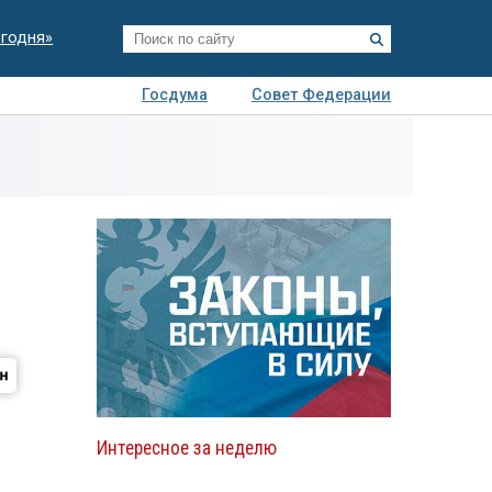
егодня»
Госдума
Совет Федерации
я
Авто
Недвижимость
Технологии
иза
Интересное за неделю