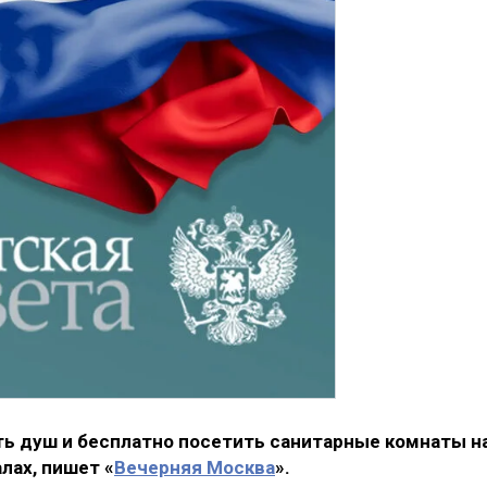
ь душ и бесплатно посетить санитарные комнаты н
ах, пишет «
Вечерняя Москва
».