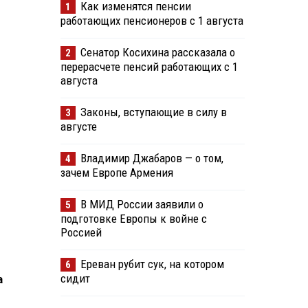
Как изменятся пенсии
1
работающих пенсионеров с 1 августа
Сенатор Косихина рассказала о
2
перерасчете пенсий работающих с 1
августа
Законы, вступающие в силу в
3
августе
Владимир Джабаров — о том,
4
зачем Европе Армения
В МИД России заявили о
5
подготовке Европы к войне с
Россией
Ереван рубит сук, на котором
6
сидит
а