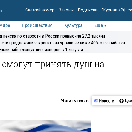
Свежий номер
Законы
Подписка
Журнал «РФ с
ия
и
 мире
Происшествия
Культура
Ещё
Медиацентр
Интервью
Колумнисты
Делова
я пенсия по старости в России превысила 27,2 тысячи
эксперт
ости предложили закрепить на уровне не ниже 40% от заработка
енсии работающих пенсионеров с 1 августа
 смогут принять душ на
Читать нас в