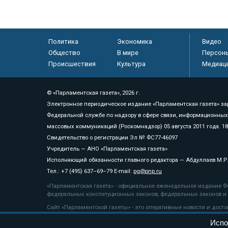
Политика
Экономика
Видео
Общество
В мире
Персон
Происшествия
Культура
Медиац
© «Парламентская газета», 2026 г.
Электронное периодическое издание «Парламентская газета» за
Федеральной службе по надзору в сфере связи, информационных
массовых коммуникаций (Роскомнадзор) 05 августа 2011 года. 1
Свидетельство о регистрации Эл № ФС77-46097
Учредитель — АНО «Парламентская газета»
Исполняющий обязанности главного редактора — Абдуллаев М.Р
Тел.: +7 (495) 637–69–79 E-mail:
pg@pnp.ru
«Парламентская газета» - официальное еженедельное издание Фе
федеральных конституционных законов, федеральных законов и а
Сайт «Парламентской газеты» - это оперативные новости и дост
«Парламентской газеты» активная ссылка на pnp.ru обязательна.
Испо