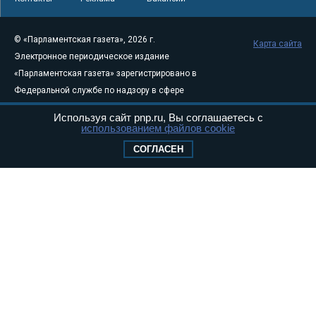
© «Парламентская газета», 2026 г.
Карта сайта
Электронное периодическое издание
«Парламентская газета» зарегистрировано в
Федеральной службе по надзору в сфере
связи, информационных технологий и
Используя сайт pnp.ru, Вы соглашаетесь с
массовых коммуникаций (Роскомнадзор) 05
использованием файлов cookie
августа 2011 года. 18+
СОГЛАСЕН
Свидетельство о регистрации Эл № ФС77-
46097
Учредитель — АНО «Парламентская газета»
Исполняющий обязанности главного
редактора — Абдуллаев М.Р.
Тел.: +7 (495) 637–69–79 E-mail:
pg@pnp.ru
«Парламентская газета» - официальное еженедельное издание
Федерального Собрания РФ. Издается с 1997 года. Учредители
газеты - Государственная Дума и Совет Федерации РФ. Официальный
публикатор федеральных конституционных законов, федеральных
законов и актов палат Федерального Собрания. «Парламентская