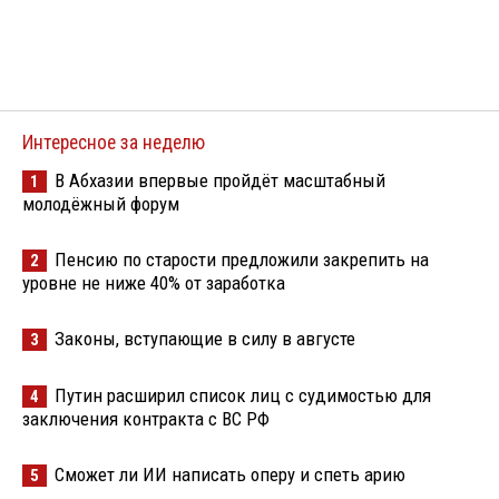
Интересное за неделю
В Абхазии впервые пройдёт масштабный
1
молодёжный форум
Пенсию по старости предложили закрепить на
2
уровне не ниже 40% от заработка
Законы, вступающие в силу в августе
3
Путин расширил список лиц с судимостью для
4
заключения контракта с ВС РФ
Сможет ли ИИ написать оперу и спеть арию
5