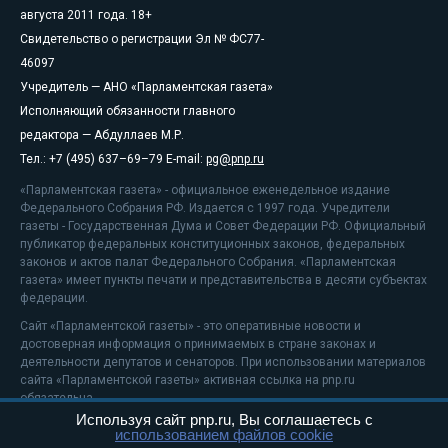
августа 2011 года. 18+
Свидетельство о регистрации Эл № ФС77-
46097
Учредитель — АНО «Парламентская газета»
Исполняющий обязанности главного
редактора — Абдуллаев М.Р.
Тел.: +7 (495) 637–69–79 E-mail:
pg@pnp.ru
«Парламентская газета» - официальное еженедельное издание
Федерального Собрания РФ. Издается с 1997 года. Учредители
газеты - Государственная Дума и Совет Федерации РФ. Официальный
публикатор федеральных конституционных законов, федеральных
законов и актов палат Федерального Собрания. «Парламентская
газета» имеет пункты печати и представительства в десяти субъектах
федерации.
Сайт «Парламентской газеты» - это оперативные новости и
достоверная информация о принимаемых в стране законах и
деятельности депутатов и сенаторов. При использовании материалов
сайта «Парламентской газеты» активная ссылка на pnp.ru
обязательна.
Используя сайт pnp.ru, Вы соглашаетесь с
На информационном ресурсе применяются
рекомендательные
использованием файлов cookie
технологии