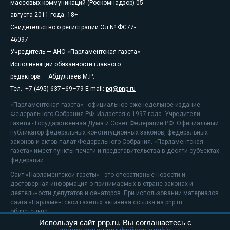
массовых коммуникаций (Роскомнадзор) 05
августа 2011 года. 18+
Свидетельство о регистрации Эл № ФС77-
46097
Учредитель — АНО «Парламентская газета»
Исполняющий обязанности главного
редактора — Абдуллаев М.Р.
Тел.: +7 (495) 637–69–79 E-mail:
pg@pnp.ru
«Парламентская газета» - официальное еженедельное издание
Федерального Собрания РФ. Издается с 1997 года. Учредители
газеты - Государственная Дума и Совет Федерации РФ. Официальный
публикатор федеральных конституционных законов, федеральных
законов и актов палат Федерального Собрания. «Парламентская
газета» имеет пункты печати и представительства в десяти субъектах
федерации.
Сайт «Парламентской газеты» - это оперативные новости и
достоверная информация о принимаемых в стране законах и
деятельности депутатов и сенаторов. При использовании материалов
сайта «Парламентской газеты» активная ссылка на pnp.ru
обязательна.
Используя сайт pnp.ru, Вы соглашаетесь с
На информационном ресурсе применяются
рекомендательные