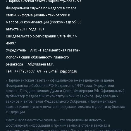
«Парламентская газета» зарегистрировано в
Федеральной службе по надзору в сфере
связи, информационных технологий и
массовых коммуникаций (Роскомнадзор) 05
августа 2011 года. 18+
Свидетельство о регистрации Эл № ФС77-
46097
Учредитель — АНО «Парламентская газета»
Исполняющий обязанности главного
редактора — Абдуллаев М.Р.
Тел.: +7 (495) 637–69–79 E-mail:
pg@pnp.ru
«Парламентская газета» - официальное еженедельное издание
Федерального Собрания РФ. Издается с 1997 года. Учредители
газеты - Государственная Дума и Совет Федерации РФ. Официальный
публикатор федеральных конституционных законов, федеральных
законов и актов палат Федерального Собрания. «Парламентская
газета» имеет пункты печати и представительства в десяти субъектах
федерации.
Сайт «Парламентской газеты» - это оперативные новости и
достоверная информация о принимаемых в стране законах и
деятельности депутатов и сенаторов. При использовании материалов