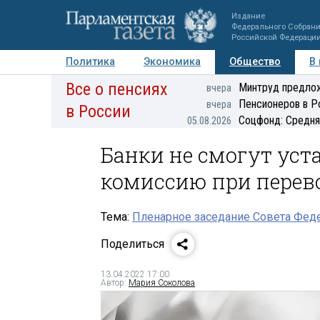
Издание
Федерального Собран
Российской Федераци
Политика
Экономика
Общество
В
Все о пенсиях
Фото
Авторы
Персоны
Мнения
Регионы
Минтруд предлож
вчера
Пенсионеров в Р
вчера
в России
Соцфонд: Средня
05.08.2026
Банки не смогут ус
комиссию при перев
Тема:
Пленарное заседание Совета Феде
Поделиться
13.04.2022 17:00
Автор:
Мария Соколова