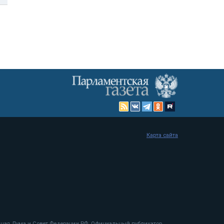
Карта сайта
енная Дума и Совет Федерации РФ. Официальный публикатор