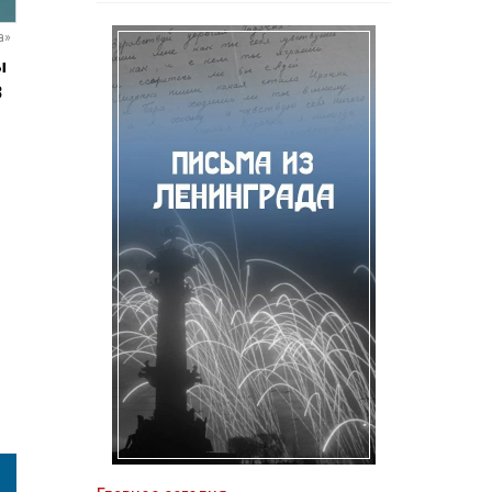
а»
ы
3