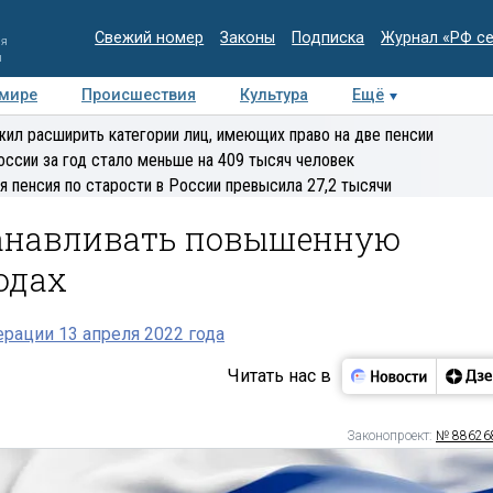
Свежий номер
Законы
Подписка
Журнал «РФ с
ия
и
 мире
Происшествия
Культура
Ещё
Медиацентр
Интервью
Колумнисты
Делова
ил расширить категории лиц, имеющих право на две пенсии
эксперт
оссии за год стало меньше на 409 тысяч человек
я пенсия по старости в России превысила 27,2 тысячи
танавливать повышенную
одах
рации 13 апреля 2022 года
Читать нас в
Законопроект:
№ 88626