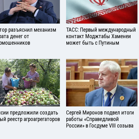
тор разъяснил механизм
ТАСС: Первый международный
рата денег от
контакт Моджтабы Хаменеи
рмошенников
может быть с Путиным
ссии предложили создать
Сергей Миронов подвел итоги
ый реестр агроагрегаторов
работы «Справедливой
России» в Госдуме VIII созыва