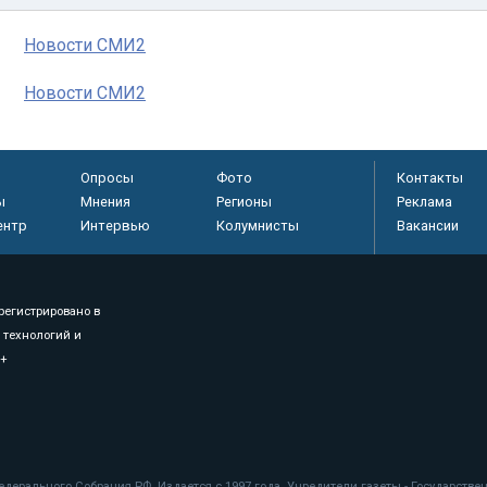
Новости СМИ2
Новости СМИ2
Опросы
Фото
Контакты
ы
Мнения
Регионы
Реклама
ентр
Интервью
Колумнисты
Вакансии
регистрировано в
 технологий и
8+
.
дерального Собрания РФ. Издается с 1997 года. Учредители газеты - Государств