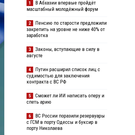
В Абхазии впервые пройдёт
1
масштабный молодёжный форум
Пенсию по старости предложили
2
закрепить на уровне не ниже 40% от
заработка
Законы, вступающие в силу в
3
августе
Путин расширил список лиц с
4
судимостью для заключения
контракта с ВС РФ
Сможет ли ИИ написать оперу и
5
спеть арию
ВС России поразили резервуары
6
с ГСМ в порту Одессы и буксир в
порту Николаева