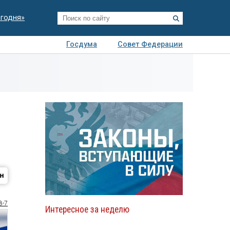
егодня»
Госдума
Совет Федерации
я
Авто
Недвижимость
Технологии
иза
8-7
Интересное за неделю