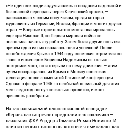
«Не один век люди задумывались о создании надёжной и
безопасной переправы через Керченский пролив, —
рассказываю я своим попутчикам, среди которых
журналисты из Германии, Италии, Франции и многих других
стран. — Впервые строительство моста планировалось
ещё при Николае II, но Первая мировая война не
позволила начать эту работу. Затем были другие попытки,
причём одна из них оказалась почти успешной. После
освобождения Крыма в 1944 году советские строители во
главе с инженером Борисом Надёжиным не только
построили мост, но и открыли по нему движение — этим
путём возвращалась из Крыма в Москву советская
делегация после знаменитой Ялтинской конференции.
Однако в феврале 1945-го необычайно сильный для этих
мест ледоход погнул несколько пролётов, и мост
пришлось разобрать».
На так называемой технологической площадке
«Керчь» нас встречает представитель заказчика —
начальник ФКУ Упрдор «Тамань» Роман Новиков. И
один из первых вопросов, которые я ему задаю, как