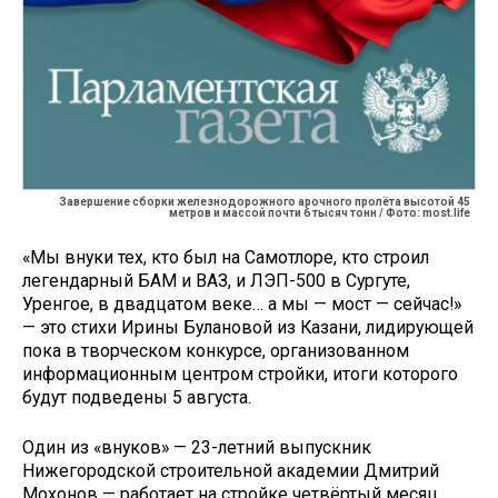
Завершение сборки железнодорожного арочного пролёта высотой 45
метров и массой почти 6 тысяч тонн / Фото: most.life
«Мы внуки тех, кто был на Самотлоре, кто строил
легендарный БАМ и ВАЗ, и ЛЭП-500 в Сургуте,
Уренгое, в двадцатом веке… а мы — мост — сейчас!»
— это стихи Ирины Булановой из Казани, лидирующей
пока в творческом конкурсе, организованном
информационным центром стройки, итоги которого
будут подведены 5 августа.
Один из «внуков» — 23-летний выпускник
Нижегородской строительной академии Дмитрий
Мохонов — работает на стройке четвёртый месяц.