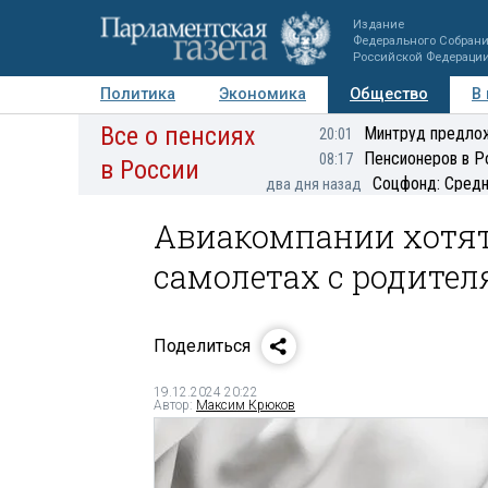
Издание
Федерального Собран
Российской Федераци
Политика
Экономика
Общество
В
Все о пенсиях
Фото
Авторы
Персоны
Мнения
Регионы
Минтруд предлож
20:01
Пенсионеров в Р
08:17
в России
Соцфонд: Средн
два дня назад
Авиакомпании хотят
самолетах с родите
Поделиться
19.12.2024 20:22
Автор:
Максим Крюков