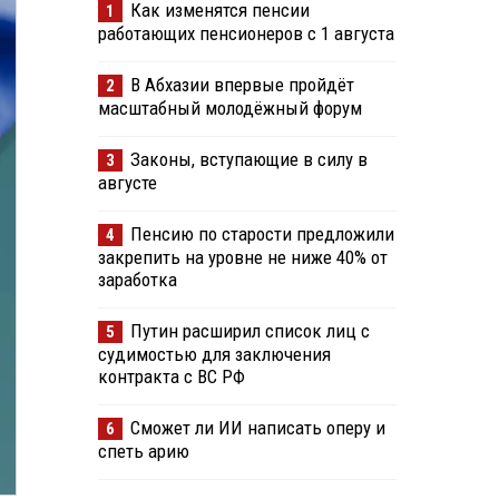
Как изменятся пенсии
1
работающих пенсионеров с 1 августа
В Абхазии впервые пройдёт
2
масштабный молодёжный форум
Законы, вступающие в силу в
3
августе
Пенсию по старости предложили
4
закрепить на уровне не ниже 40% от
заработка
Путин расширил список лиц с
5
судимостью для заключения
контракта с ВС РФ
Сможет ли ИИ написать оперу и
6
спеть арию