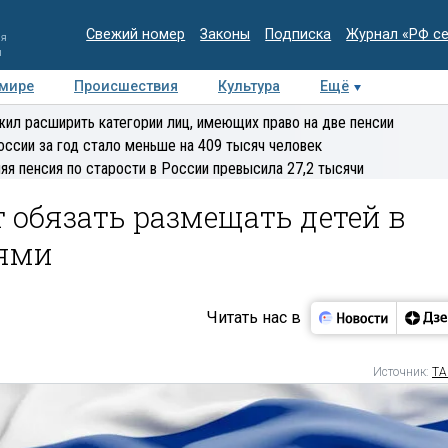
Свежий номер
Законы
Подписка
Журнал «РФ с
ия
и
 мире
Происшествия
Культура
Ещё
Медиацентр
Интервью
Колумнисты
Делова
ил расширить категории лиц, имеющих право на две пенсии
эксперт
оссии за год стало меньше на 409 тысяч человек
яя пенсия по старости в России превысила 27,2 тысячи
 обязать размещать детей в
лями
Читать нас в
Источник:
ТА