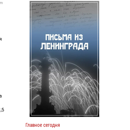
om
я
а
,5
Главное сегодня