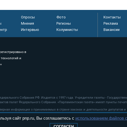
Опросы
Фото
Контакты
ы
Мнения
Регионы
Реклама
ентр
Интервью
Колумнисты
Вакансии
регистрировано в
 технологий и
8+
.
дерального Собрания РФ. Издается с 1997 года. Учредители газеты - Государств
ктов палат Федерального Собрания. «Парламентская газета» имеет пункты печати
оверная информация о принимаемых в стране законах и деятельности депутатов и
льзуя сайт pnp.ru, Вы соглашаетесь с
использованием файлов c
ехнологии
СОГЛАСЕН