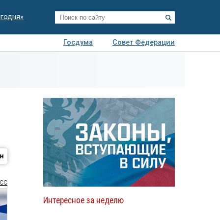
егодня»
Госдума
Совет Федерации
я
Авто
Недвижимость
Технологии
иза
СС
Интересное за неделю