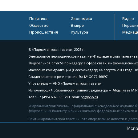
Политика
Экономика
Видео
Общество
В мире
Персон
Происшествия
Культура
Медиац
© «Парламентская газета», 2026 г.
Электронное периодическое издание «Парламентская газета» за
Федеральной службе по надзору в сфере связи, информационных
массовых коммуникаций (Роскомнадзор) 05 августа 2011 года. 1
Свидетельство о регистрации Эл № ФС77-46097
Учредитель — АНО «Парламентская газета»
Исполняющий обязанности главного редактора — Абдуллаев М.Р
Тел.: +7 (495) 637–69–79 E-mail:
pg@pnp.ru
«Парламентская газета» - официальное еженедельное издание Фе
федеральных конституционных законов, федеральных законов и а
Сайт «Парламентской газеты» - это оперативные новости и дост
«Парламентской газеты» активная ссылка на pnp.ru обязательна.
Испо
На информационном ресурсе применяются
рекомендательные т
Положение о защите персональных данных