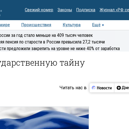
Свежий номер
Законы
Подписка
Журнал «РФ с
ия
и
 мире
Происшествия
Культура
Ещё
Медиацентр
Интервью
Колумнисты
Делова
оссии за год стало меньше на 409 тысяч человек
эксперт
яя пенсия по старости в России превысила 27,2 тысячи
сти предложили закрепить на уровне не ниже 40% от заработка
сударственную тайну
Читать нас в