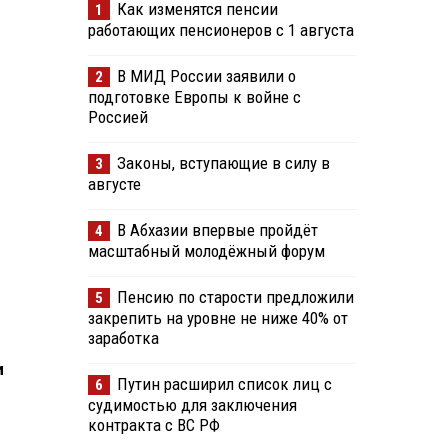
Как изменятся пенсии
1
работающих пенсионеров с 1 августа
В МИД России заявили о
2
подготовке Европы к войне с
Россией
Законы, вступающие в силу в
3
августе
В Абхазии впервые пройдёт
4
масштабный молодёжный форум
Пенсию по старости предложили
5
закрепить на уровне не ниже 40% от
заработка
и
Путин расширил список лиц с
6
судимостью для заключения
контракта с ВС РФ