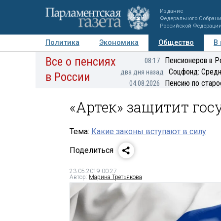
Издание
Федерального Собран
Российской Федераци
Политика
Экономика
Общество
В
Все о пенсиях
Фото
Авторы
Персоны
Мнения
Регионы
Пенсионеров в Р
08:17
Соцфонд: Средн
два дня назад
в России
Пенсию по старо
04.08.2026
«Артек» защитит го
Тема:
Какие законы вступают в силу
Поделиться
23.05.2019 00:27
Автор:
Марина Третьякова