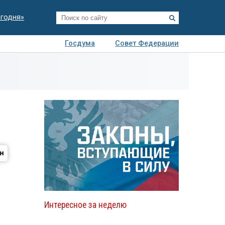
егодня»
Госдума
Совет Федерации
я
Авто
Недвижимость
Технологии
иза
Интересное за неделю