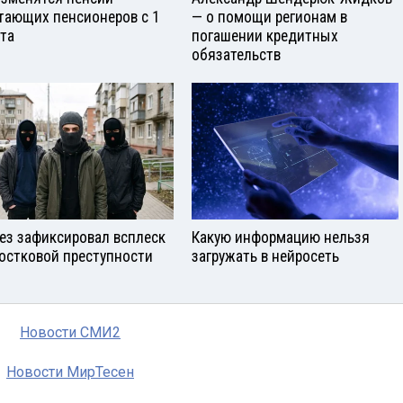
тающих пенсионеров с 1
— о помощи регионам в
ста
погашении кредитных
обязательств
ез зафиксировал всплеск
Какую информацию нельзя
остковой преступности
загружать в нейросеть
Новости СМИ2
Новости МирТесен