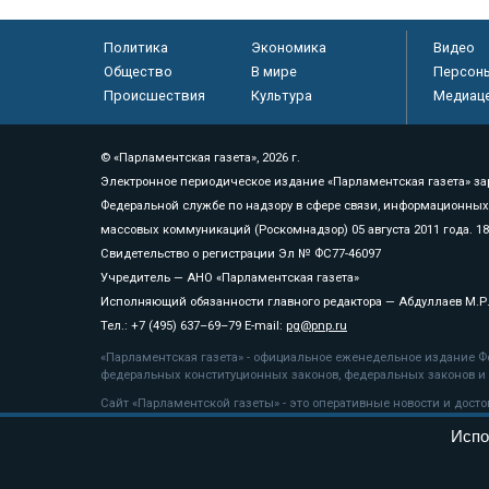
Политика
Экономика
Видео
Общество
В мире
Персон
Происшествия
Культура
Медиац
© «Парламентская газета», 2026 г.
Электронное периодическое издание «Парламентская газета» за
Федеральной службе по надзору в сфере связи, информационных
массовых коммуникаций (Роскомнадзор) 05 августа 2011 года. 1
Свидетельство о регистрации Эл № ФС77-46097
Учредитель — АНО «Парламентская газета»
Исполняющий обязанности главного редактора — Абдуллаев М.Р
Тел.: +7 (495) 637–69–79 E-mail:
pg@pnp.ru
«Парламентская газета» - официальное еженедельное издание Фе
федеральных конституционных законов, федеральных законов и а
Сайт «Парламентской газеты» - это оперативные новости и дост
«Парламентской газеты» активная ссылка на pnp.ru обязательна.
Испо
На информационном ресурсе применяются
рекомендательные т
Положение о защите персональных данных