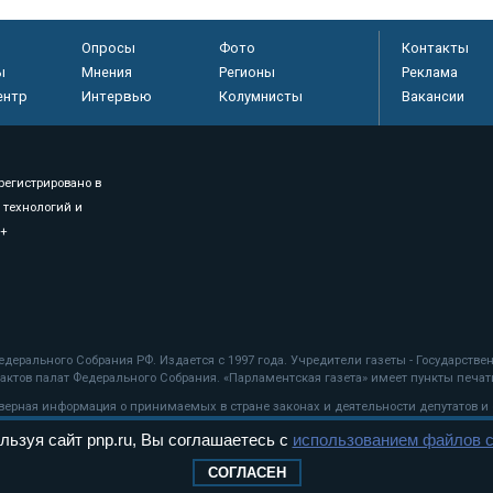
Опросы
Фото
Контакты
ы
Мнения
Регионы
Реклама
ентр
Интервью
Колумнисты
Вакансии
регистрировано в
 технологий и
8+
.
дерального Собрания РФ. Издается с 1997 года. Учредители газеты - Государств
ктов палат Федерального Собрания. «Парламентская газета» имеет пункты печати
оверная информация о принимаемых в стране законах и деятельности депутатов и
льзуя сайт pnp.ru, Вы соглашаетесь с
использованием файлов c
ехнологии
СОГЛАСЕН