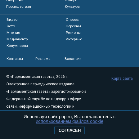
Общество
В мире
Происшествия
Культура
Видео
Опросы
Фото
Персоны
Мнения
Регионы
Медиацентр
Интервью
Колумнисты
Контакты
Реклама
Вакансии
© «Парламентская газета», 2026 г.
Карта сайта
Электронное периодическое издание
«Парламентская газета» зарегистрировано в
Федеральной службе по надзору в сфере
связи, информационных технологий и
массовых коммуникаций (Роскомнадзор) 05
Используя сайт pnp.ru, Вы соглашаетесь с
использованием файлов cookie
августа 2011 года. 18+
Свидетельство о регистрации Эл № ФС77-
СОГЛАСЕН
46097