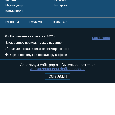
Медиацентр
Интервью
Колумнисты
Контакты
Реклама
Вакансии
© «Парламентская газета», 2026 г.
Карта сайта
Электронное периодическое издание
«Парламентская газета» зарегистрировано в
Федеральной службе по надзору в сфере
связи, информационных технологий и
Используя сайт pnp.ru, Вы соглашаетесь с
массовых коммуникаций (Роскомнадзор) 05
использованием файлов cookie
августа 2011 года. 18+
СОГЛАСЕН
Свидетельство о регистрации Эл № ФС77-
46097
Учредитель — АНО «Парламентская газета»
Исполняющий обязанности главного
редактора — Абдуллаев М.Р.
Тел.: +7 (495) 637–69–79 E-mail:
pg@pnp.ru