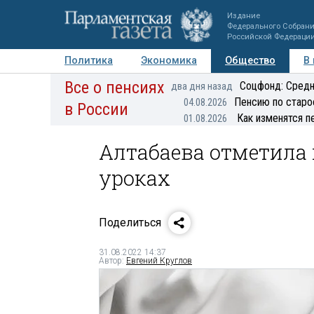
Издание
Федерального Собран
Российской Федераци
Политика
Экономика
Общество
В
Все о пенсиях
Фото
Авторы
Персоны
Мнения
Регионы
Соцфонд: Средн
два дня назад
Пенсию по старо
04.08.2026
в России
Как изменятся п
01.08.2026
Алтабаева отметила 
уроках
Поделиться
31.08.2022 14:37
Автор:
Евгений Круглов