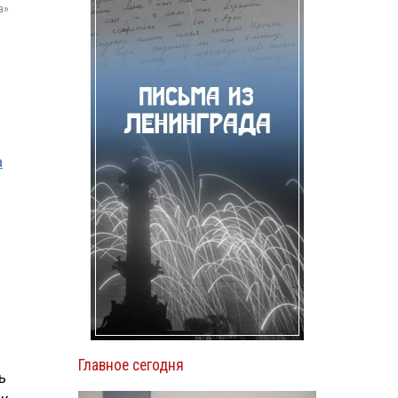
а»
а
Главное сегодня
ь