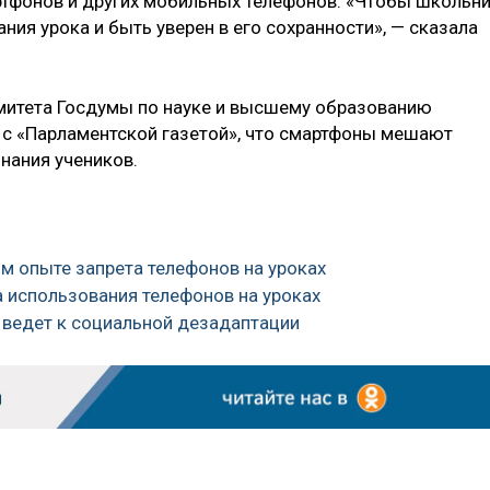
ртфонов и других мобильных телефонов. «Чтобы школьн
ния урока и быть уверен в его сохранности», — сказала
митета Госдумы по науке и высшему образованию
 с «Парламентской газетой», что смартфоны мешают
нания учеников.
ом опыте запрета телефонов на уроках
а использования телефонов на уроках
е ведет к социальной дезадаптации