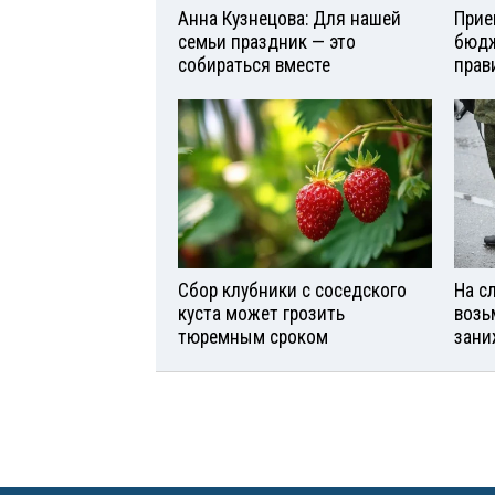
Анна Кузнецова: Для нашей
Прие
семьи праздник — это
бюдж
собираться вместе
прав
Сбор клубники с соседского
На с
куста может грозить
возь
тюремным сроком
зани