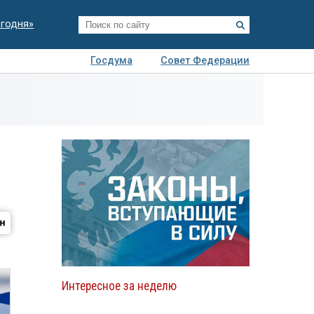
егодня»
Госдума
Совет Федерации
я
Авто
Недвижимость
Технологии
иза
Интересное за неделю