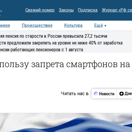
Свежий номер
Законы
Подписка
Журнал «РФ с
ия
и
 мире
Происшествия
Культура
Ещё
Медиацентр
Интервью
Колумнисты
Делова
яя пенсия по старости в России превысила 27,2 тысячи
эксперт
сти предложили закрепить на уровне не ниже 40% от заработка
енсии работающих пенсионеров с 1 августа
пользу запрета смартфонов на
Читать нас в