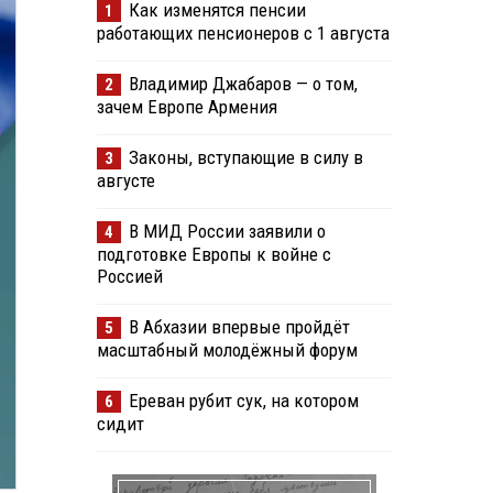
Как изменятся пенсии
1
работающих пенсионеров с 1 августа
Владимир Джабаров — о том,
2
зачем Европе Армения
Законы, вступающие в силу в
3
августе
В МИД России заявили о
4
подготовке Европы к войне с
Россией
В Абхазии впервые пройдёт
5
масштабный молодёжный форум
Ереван рубит сук, на котором
6
сидит