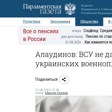
Издание
Федерального Собран
Российской Федераци
Политика
Экономика
Общество
В
Все о пенсиях
Фото
Авторы
Персоны
Мнения
Регионы
Соцфонд: Средня
вчера
Пенсию по стар
два дня назад
в России
Как изменятся п
01.08.2026
Алаудинов: ВСУ не д
украинских военно
Поделиться
23.08.2024 15:38
Автор:
Максим Крюков