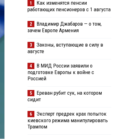
Как изменятся пенсии
1
работающих пенсионеров с 1 августа
Владимир Джабаров — о том,
2
зачем Европе Армения
Законы, вступающие в силу в
3
августе
В МИД России заявили о
4
подготовке Европы к войне с
Россией
Ереван рубит сук, на котором
5
сидит
Эксперт предрек крах попыток
6
киевского режима манипулировать
Трампом