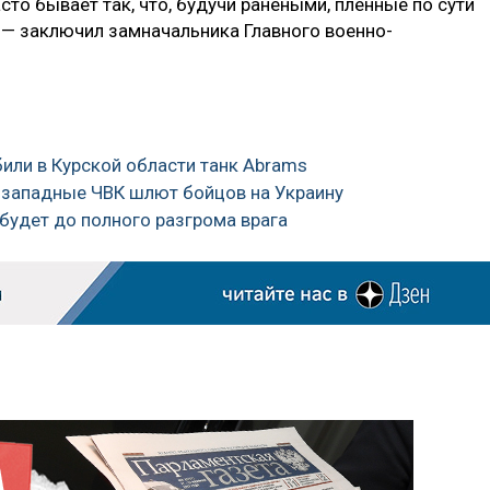
сто бывает так, что, будучи ранеными, пленные по сути
, — заключил замначальника Главного военно-
били в Курской области танк Abrams
м западные ЧВК шлют бойцов на Украину
 будет до полного разгрома врага