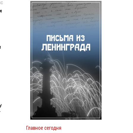
СС
и
и
у
т
Главное сегодня