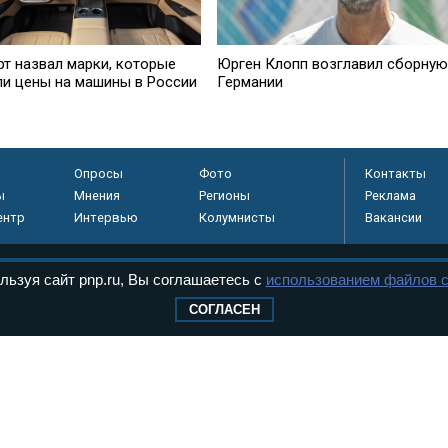
рт назвал марки, которые
Юрген Клопп возглавил сборную
ли цены на машины в России
Германии
Опросы
Фото
Контакты
ы
Мнения
Регионы
Реклама
ентр
Интервью
Колумнисты
Вакансии
льзуя сайт pnp.ru, Вы соглашаетесь с
использованием файлов c
регистрировано в
СОГЛАСЕН
 технологий и
8+
.