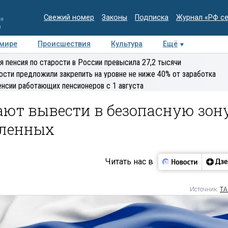
Свежий номер
Законы
Подписка
Журнал «РФ с
ия
и
 мире
Происшествия
Культура
Ещё
Медиацентр
Интервью
Колумнисты
Делова
я пенсия по старости в России превысила 27,2 тысячи
эксперт
ости предложили закрепить на уровне не ниже 40% от заработка
енсии работающих пенсионеров с 1 августа
ают вывести в безопасную зон
пленных
Читать нас в
Источник:
ТА