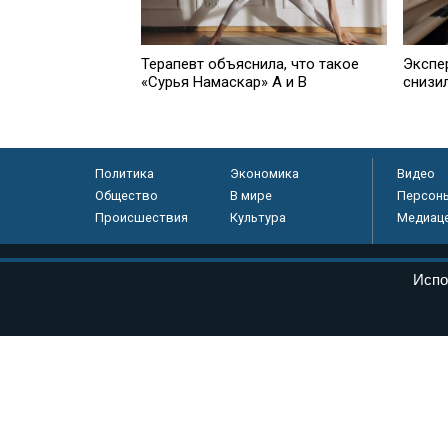
Терапевт объяснила, что такое
Экспе
«Сурья Намаскар» А и В
снизи
Политика
Экономика
Видео
Общество
В мире
Персон
Происшествия
Культура
Медиац
© «Парламентская газета», 2026 г.
Испо
Электронное периодическое издание «Парламентская газета» за
Федеральной службе по надзору в сфере связи, информационных
массовых коммуникаций (Роскомнадзор) 05 августа 2011 года. 1
Свидетельство о регистрации Эл № ФС77-46097
Учредитель — АНО «Парламентская газета»
Исполняющий обязанности главного редактора — Абдуллаев М.Р
Тел.: +7 (495) 637–69–79 E-mail:
pg@pnp.ru