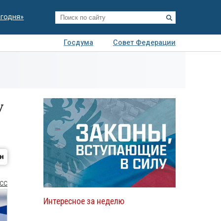
егодня»
Госдума
Совет Федерации
я
Авто
Недвижимость
Технологии
иза
у
СС
Интересное за неделю