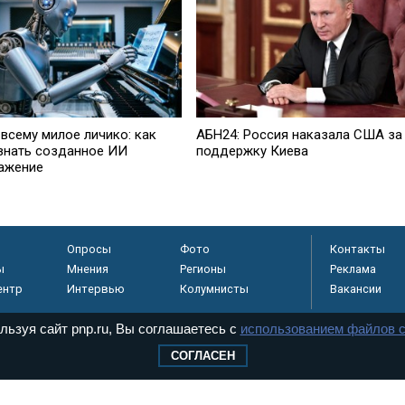
 всему милое личико: как
АБН24: Россия наказала США за
знать созданное ИИ
поддержку Киева
ажение
Опросы
Фото
Контакты
ы
Мнения
Регионы
Реклама
ентр
Интервью
Колумнисты
Вакансии
льзуя сайт pnp.ru, Вы соглашаетесь с
использованием файлов c
СОГЛАСЕН
регистрировано в
 технологий и
8+