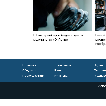
В Екатеринбурге будут судить
Виной
мужчину за убийство
распо
изобр
Политика
Экономика
Видео
Общество
В мире
Персон
Происшествия
Культура
Медиац
Испо
© «Парламентская газета», 2026 г.
Электронное периодическое издание «Парламентская газета» за
Федеральной службе по надзору в сфере связи, информационных
массовых коммуникаций (Роскомнадзор) 05 августа 2011 года. 1