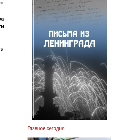
ти
за
ти
ки
Главное сегодня