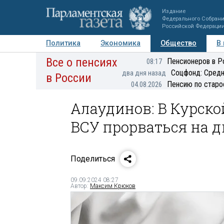
Издание
Федерального Собран
Российской Федераци
Политика
Экономика
Общество
В
Все о пенсиях
Фото
Авторы
Персоны
Мнения
Регионы
Пенсионеров в Р
08:17
Соцфонд: Средн
два дня назад
в России
Пенсию по старо
04.08.2026
Алаудинов: В Курско
ВСУ прорваться на д
Поделиться
09.09.2024 08:27
Автор:
Максим Крюков