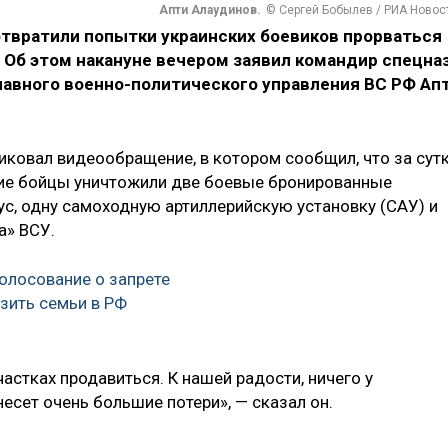
Апти Алаудинов.
© Сергей Бобылев / РИА Новос
твратили попытки украинских боевиков прорваться
. Об этом накануне вечером заявил командир спецна
лавного военно-политического управления ВС РФ Ап
иковал видеообращение, в котором сообщил, что за сут
ие бойцы уничтожили две боевые бронированные
ус, одну самоходную артиллерийскую установку (САУ) и
а» ВСУ.
олосование о запрете
зить семьи в РФ
астках продавиться. К нашей радости, ничего у
несет очень большие потери», — сказал он.