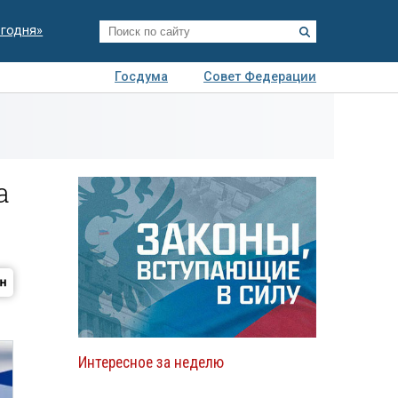
егодня»
Госдума
Совет Федерации
я
Авто
Недвижимость
Технологии
иза
а
Интересное за неделю