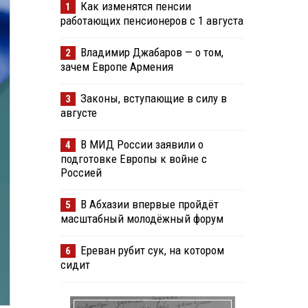
Как изменятся пенсии
1
работающих пенсионеров с 1 августа
Владимир Джабаров — о том,
2
зачем Европе Армения
Законы, вступающие в силу в
3
августе
В МИД России заявили о
4
подготовке Европы к войне с
Россией
В Абхазии впервые пройдёт
5
масштабный молодёжный форум
Ереван рубит сук, на котором
6
сидит