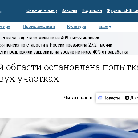
Свежий номер
Законы
Подписка
Журнал «РФ с
ия
и
 мире
Происшествия
Культура
Ещё
Медиацентр
Интервью
Колумнисты
Делова
оссии за год стало меньше на 409 тысяч человек
эксперт
яя пенсия по старости в России превысила 27,2 тысячи
сти предложили закрепить на уровне не ниже 40% от заработка
й области остановлена попытк
вух участках
Читать нас в