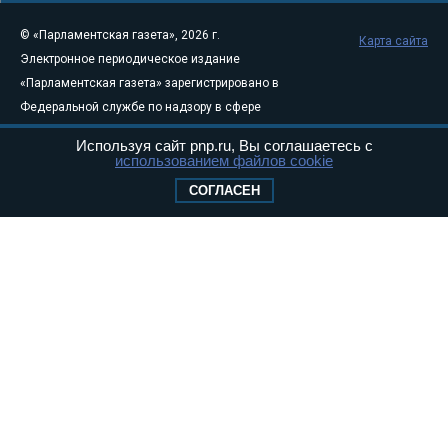
© «Парламентская газета», 2026 г.
Карта сайта
Электронное периодическое издание
«Парламентская газета» зарегистрировано в
Федеральной службе по надзору в сфере
связи, информационных технологий и
Используя сайт pnp.ru, Вы соглашаетесь с
массовых коммуникаций (Роскомнадзор) 05
использованием файлов cookie
августа 2011 года. 18+
СОГЛАСЕН
Свидетельство о регистрации Эл № ФС77-
46097
Учредитель — АНО «Парламентская газета»
Исполняющий обязанности главного
редактора — Абдуллаев М.Р.
Тел.: +7 (495) 637–69–79 E-mail:
pg@pnp.ru
«Парламентская газета» - официальное еженедельное издание
Федерального Собрания РФ. Издается с 1997 года. Учредители
газеты - Государственная Дума и Совет Федерации РФ. Официальный
публикатор федеральных конституционных законов, федеральных
законов и актов палат Федерального Собрания. «Парламентская
газета» имеет пункты печати и представительства в десяти субъектах