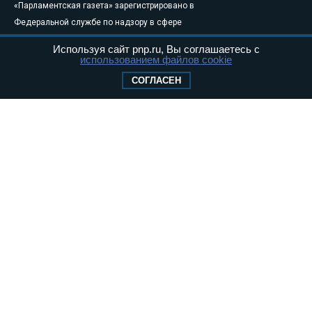
«Парламентская газета» зарегистрировано в
Федеральной службе по надзору в сфере
связи, информационных технологий и
Используя сайт pnp.ru, Вы соглашаетесь с
массовых коммуникаций (Роскомнадзор) 05
использованием файлов cookie
августа 2011 года. 18+
СОГЛАСЕН
Свидетельство о регистрации Эл № ФС77-
46097
Учредитель — АНО «Парламентская газета»
Исполняющий обязанности главного
редактора — Абдуллаев М.Р.
Тел.: +7 (495) 637–69–79 E-mail:
pg@pnp.ru
«Парламентская газета» - официальное еженедельное издание
Федерального Собрания РФ. Издается с 1997 года. Учредители
газеты - Государственная Дума и Совет Федерации РФ. Официальный
публикатор федеральных конституционных законов, федеральных
законов и актов палат Федерального Собрания. «Парламентская
газета» имеет пункты печати и представительства в десяти субъектах
федерации.
Сайт «Парламентской газеты» - это оперативные новости и
достоверная информация о принимаемых в стране законах и