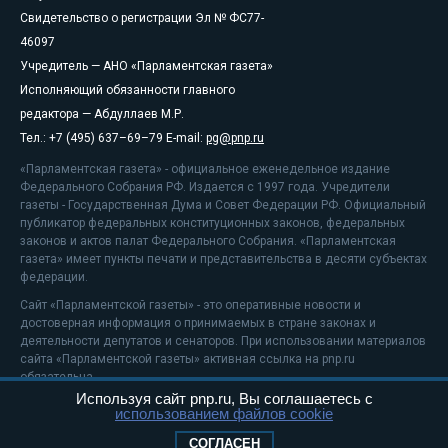
Свидетельство о регистрации Эл № ФС77-
46097
Учредитель — АНО «Парламентская газета»
Исполняющий обязанности главного
редактора — Абдуллаев М.Р.
Тел.: +7 (495) 637–69–79 E-mail:
pg@pnp.ru
«Парламентская газета» - официальное еженедельное издание
Федерального Собрания РФ. Издается с 1997 года. Учредители
газеты - Государственная Дума и Совет Федерации РФ. Официальный
публикатор федеральных конституционных законов, федеральных
законов и актов палат Федерального Собрания. «Парламентская
газета» имеет пункты печати и представительства в десяти субъектах
федерации.
Сайт «Парламентской газеты» - это оперативные новости и
достоверная информация о принимаемых в стране законах и
деятельности депутатов и сенаторов. При использовании материалов
сайта «Парламентской газеты» активная ссылка на pnp.ru
обязательна.
Используя сайт pnp.ru, Вы соглашаетесь с
На информационном ресурсе применяются
рекомендательные
использованием файлов cookie
технологии
Положение о защите персональных данных
СОГЛАСЕН