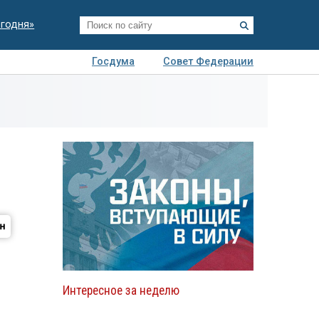
егодня»
Госдума
Совет Федерации
я
Авто
Недвижимость
Технологии
иза
Интересное за неделю