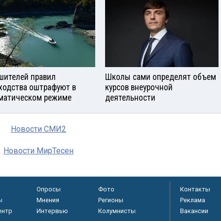
шителей правил
Школы сами определят объем
ходства оштрафуют в
курсов внеурочной
матическом режиме
деятельности
Новости СМИ2
Новости МирТесен
Опросы
Фото
Контакты
ы
Мнения
Регионы
Реклама
ентр
Интервью
Колумнисты
Вакансии