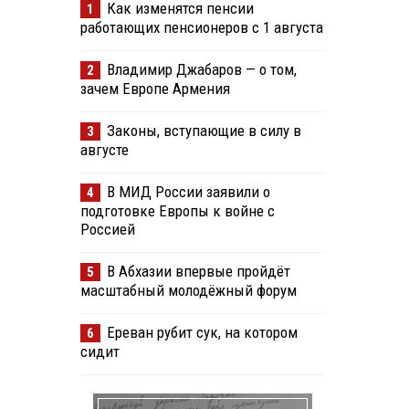
Как изменятся пенсии
1
работающих пенсионеров с 1 августа
Владимир Джабаров — о том,
2
зачем Европе Армения
Законы, вступающие в силу в
3
августе
В МИД России заявили о
4
подготовке Европы к войне с
Россией
В Абхазии впервые пройдёт
5
масштабный молодёжный форум
Ереван рубит сук, на котором
6
сидит