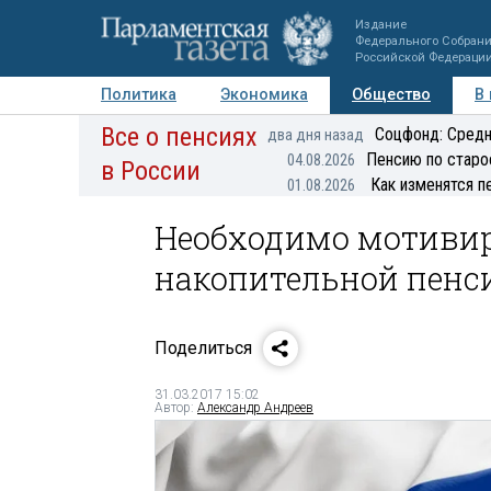
Издание
Федерального Собран
Российской Федераци
Политика
Экономика
Общество
В
Все о пенсиях
Фото
Авторы
Персоны
Мнения
Регионы
Соцфонд: Средн
два дня назад
Пенсию по старо
04.08.2026
в России
Как изменятся п
01.08.2026
Необходимо мотивир
накопительной пенс
Поделиться
31.03.2017 15:02
Автор:
Александр Андреев