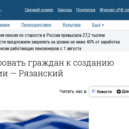
Свежий номер
Законы
Подписка
Журнал «РФ с
ия
и
 мире
Происшествия
Культура
Ещё
Медиацентр
Интервью
Колумнисты
Делова
яя пенсия по старости в России превысила 27,2 тысячи
эксперт
сти предложили закрепить на уровне не ниже 40% от заработка
енсии работающих пенсионеров с 1 августа
овать граждан к созданию
ии — Рязанский
Читать нас в