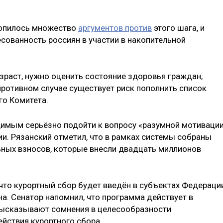
копилось множество
аргументов против
этого шага, и
есованность россиян в участии в накопительной
раст, нужно оценить состояние здоровья граждан,
противном случае существует риск пополнить список
го Комитета.
димым серьёзно подойти к вопросу «разумной мотиваци
и. Рязанский отметил, что в рамках системы собраны
ьных взносов, которые внесли двадцать миллионов
 что курортный сбор будет введён в субъектах Федераци
а. Сенатор напомнил, что программа действует в
 высказывают сомнения в целесообразности
йствия курортного сбора.