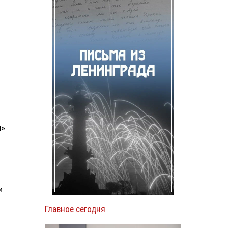
и»
и
Главное сегодня