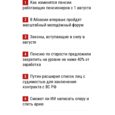
Как изменятся пенсии
1
работающих пенсионеров с 1 августа
В Абхазии впервые пройдёт
2
масштабный молодёжный форум
Законы, вступающие в силу в
3
августе
Пенсию по старости предложили
4
закрепить на уровне не ниже 40% от
заработка
Путин расширил список лиц с
5
судимостью для заключения
контракта с ВС РФ
Сможет ли ИИ написать оперу и
6
спеть арию