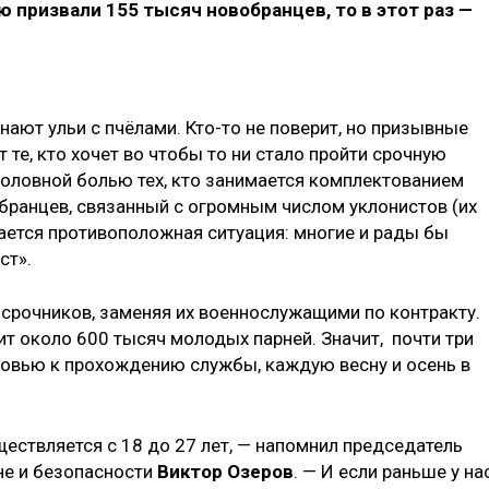
 призвали 155 тысяч новобранцев, то в этот раз —
ают ульи с пчёлами. Кто-то не поверит, но призывные
те, кто хочет во чтобы то ни стало пройти срочную
 головной болью тех, кто занимается комплектованием
обранцев, связанный с огромным числом уклонистов (их
вается противоположная ситуация: многие и рады бы
ст».
срочников, заменяя их военнослужащими по контракту.
т около 600 тысяч молодых парней. Значит, почти три
ровью к прохождению службы, каждую весну и осень в
ществляется с 18 до 27 лет, — напомнил председатель
не и безопасности
Виктор Озеров
. — И если раньше у на