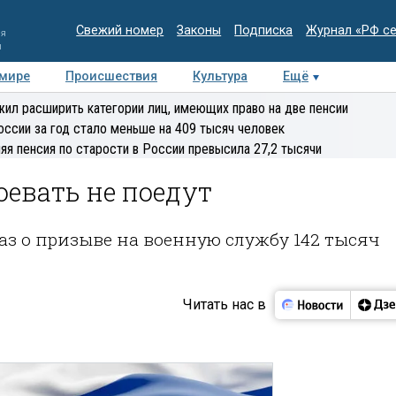
Свежий номер
Законы
Подписка
Журнал «РФ с
ия
и
 мире
Происшествия
Культура
Ещё
Медиацентр
Интервью
Колумнисты
Делова
ил расширить категории лиц, имеющих право на две пенсии
эксперт
оссии за год стало меньше на 409 тысяч человек
яя пенсия по старости в России превысила 27,2 тысячи
евать не поедут
з о призыве на военную службу 142 тысяч
Читать нас в