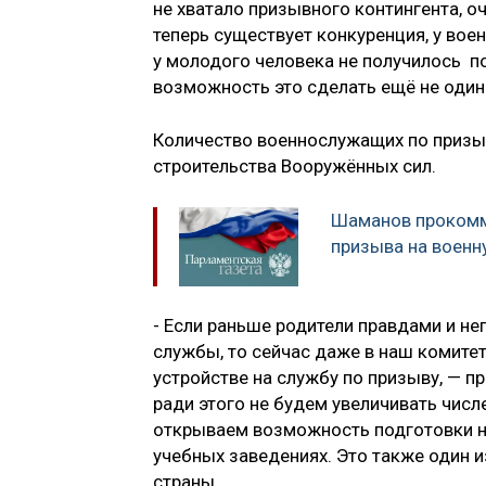
не хватало призывного контингента, 
теперь существует конкуренция, у во
у молодого человека не получилось по
возможность это сделать ещё не один 
Количество военнослужащих по призыв
строительства Вооружённых сил.
Шаманов прокомм
призыва на военн
- Если раньше родители правдами и не
службы, то сейчас даже в наш комите
устройстве на службу по призыву, — п
ради этого не будем увеличивать чис
открываем возможность подготовки не
учебных заведениях. Это также один 
страны.