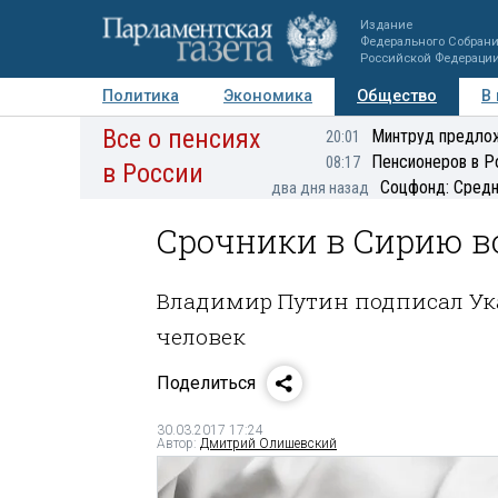
Издание
Федерального Собран
Российской Федераци
Политика
Экономика
Общество
В
Все о пенсиях
Фото
Авторы
Персоны
Мнения
Регионы
Минтруд предлож
20:01
Пенсионеров в Р
08:17
в России
Соцфонд: Средн
два дня назад
Срочники в Сирию во
Владимир Путин подписал Ука
человек
Поделиться
30.03.2017 17:24
Автор:
Дмитрий Олишевский