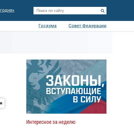
егодня»
Госдума
Совет Федерации
я
Авто
Недвижимость
Технологии
иза
Интересное за неделю