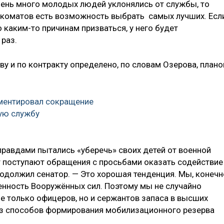
очень много молодых людей уклонялись от службы, то
енкоматов есть возможность выбрать самых лучших. Есл
 каким-то причинам призваться, у него будет
раз.
у и по контракту определено, по словам Озерова, план
ентировал сокращение
ую службу
правдами пытались «уберечь» своих детей от военной
т поступают обращения с просьбами оказать содействие
родолжил сенатор. — Это хорошая тенденция. Мы, конечн
ленность Вооружённых сил. Поэтому мы не случайно
 только офицеров, но и сержантов запаса в высших
из способов формирования мобилизационного резерва