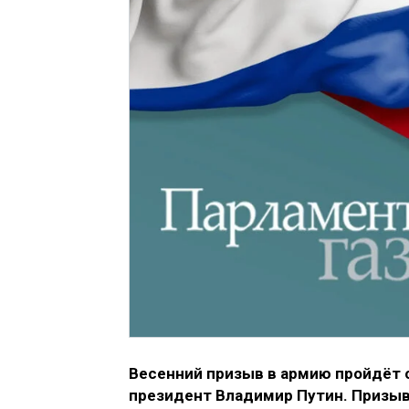
Весенний призыв в армию пройдёт с 
президент Владимир Путин. Призыв